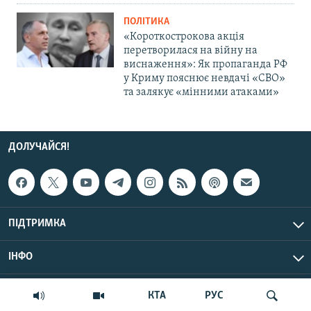
ПОЛІТИКА
«Короткострокова акція
перетворилася на війну на
виснаження»: Як пропаганда РФ
у Криму пояснює невдачі «СВО»
та залякує «мінними атаками»
ДОЛУЧАЙСЯ!
ПІДТРИМКА
ІНФО
© Крим.Реалії, 2026 | Усі права застережено.
КТА
РУС