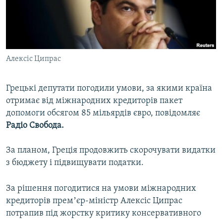
ВІДЕОУРОКИ «ELIFBE»
Русский
СВІДЧЕННЯ ОКУПАЦІЇ
Qırımtatar
УКРАЇНСЬКА ПРОБЛЕМА КРИМУ
Алексіс Ципрас
ДОЛУЧАЙСЯ!
ІНФОГРАФІКА
Грецькі депутати погодили умови, за якими країна
отримає від міжнародних кредиторів пакет
Усі сайти RFE/RL
допомоги обсягом 85 мільярдів євро, повідомляє
Радіо Свобода.
За планом, Греція продовжить скорочувати видатки
з бюджету і підвищувати податки.
За рішення погодитися на умови міжнародних
кредиторів премʼєр-міністр Алексіс Ципрас
потрапив під жорстку критику консервативного