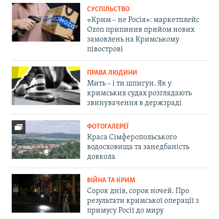
СУСПІЛЬСТВО
«Крим – не Росія»: маркетплейс
Ozon припинив прийом нових
замовлень на Кримському
півострові
ПРАВА ЛЮДИНИ
Мить – і ти шпигун. Як у
кримських судах розглядають
звинувачення в держзраді
ФОТОГАЛЕРЕЇ
Краса Сімферопольського
водосховища та занедбаність
довкола
ВІЙНА ТА КРИМ
Сорок днів, сорок ночей. Про
результати кримської операції з
примусу Росії до миру