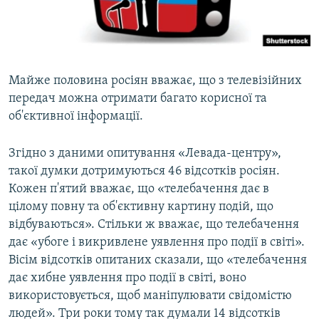
ВІДЕОУРОКИ «ELIFBE»
Русский
СВІДЧЕННЯ ОКУПАЦІЇ
Qırımtatar
УКРАЇНСЬКА ПРОБЛЕМА КРИМУ
Майже половина росіян вважає, що з телевізійних
ДОЛУЧАЙСЯ!
ІНФОГРАФІКА
передач можна отримати багато корисної та
об'єктивної інформації.
Згідно з даними опитування «Левада-центру»,
Усі сайти RFE/RL
такої думки дотримуються 46 відсотків росіян.
Кожен п'ятий вважає, що «телебачення дає в
цілому повну та об'єктивну картину подій, що
відбуваються». Стільки ж вважає, що телебачення
дає «убоге і викривлене уявлення про події в світі».
Вісім відсотків опитаних сказали, що «телебачення
дає хибне уявлення про події в світі, воно
використовується, щоб маніпулювати свідомістю
людей». Три роки тому так думали 14 відсотків