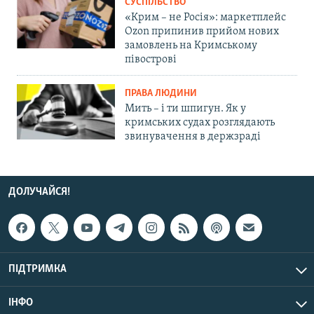
СУСПІЛЬСТВО
«Крим – не Росія»: маркетплейс
Ozon припинив прийом нових
замовлень на Кримському
півострові
ПРАВА ЛЮДИНИ
Мить – і ти шпигун. Як у
кримських судах розглядають
звинувачення в держзраді
ДОЛУЧАЙСЯ!
ПІДТРИМКА
ІНФО