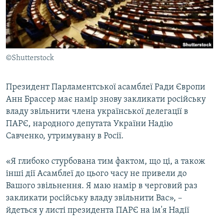
ВІДЕОУРОКИ «ELIFBE»
Русский
СВІДЧЕННЯ ОКУПАЦІЇ
Qırımtatar
УКРАЇНСЬКА ПРОБЛЕМА КРИМУ
©Shutterstock
ДОЛУЧАЙСЯ!
ІНФОГРАФІКА
Президент Парламентської асамблеї Ради Європи
Анн Брассер має намір знову закликати російську
Усі сайти RFE/RL
владу звільнити члена української делегації в
ПАРЄ, народного депутата України Надію
Савченко, утримувану в Росії.
«Я глибоко стурбована тим фактом, що ці, а також
інші дії Асамблеї до цього часу не привели до
Вашого звільнення. Я маю намір в черговий раз
закликати російську владу звільнити Вас», –
йдеться у листі президента ПАРЄ на ім'я Надії