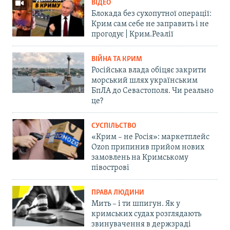
ВІДЕО
Блокада без сухопутної операції:
Крим сам себе не заправить і не
прогодує | Крим.Реалії
ВІЙНА ТА КРИМ
Російська влада обіцяє закрити
морський шлях українським
БпЛА до Севастополя. Чи реально
це?
СУСПІЛЬСТВО
«Крим – не Росія»: маркетплейс
Ozon припинив прийом нових
замовлень на Кримському
півострові
ПРАВА ЛЮДИНИ
Мить – і ти шпигун. Як у
кримських судах розглядають
звинувачення в держзраді