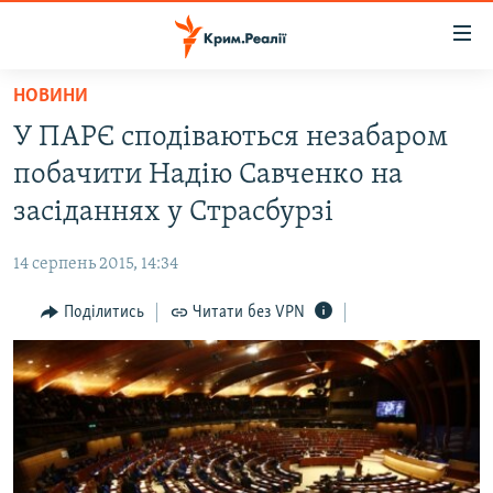
Доступність
посилання
Перейти
НОВИНИ
до
НОВИНИ
У ПАРЄ сподіваються незабаром
основного
ВОДА.КРИМ
матеріалу
побачити Надію Савченко на
ВІДЕО ТА ФОТО
Перейти
засіданнях у Страсбурзі
до
ПОЛІТИКА
основної
14 серпень 2015, 14:34
БЛОГИ
навігації
Перейти
Поділитись
Читати без VPN
ПОГЛЯД
до
ІНТЕРВ'Ю
пошуку
ВСЕ ЗА ДЕНЬ
СПЕЦПРОЕКТИ
ЯК ОБІЙТИ БЛОКУВАННЯ
ДЕПОРТАЦІЯ