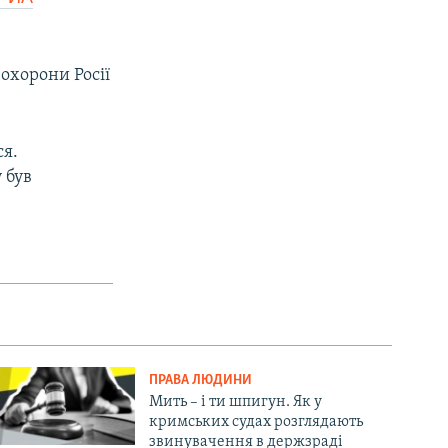
охорони Росії
ся.
 був
ПРАВА ЛЮДИНИ
Мить – і ти шпигун. Як у
кримських судах розглядають
звинувачення в держзраді