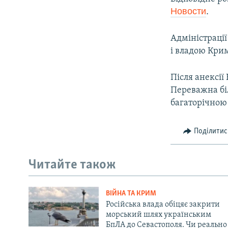
ВІДЕОУРОКИ «ELIFBE»
Новости
.
СВІДЧЕННЯ ОКУПАЦІЇ
Адміністраці
УКРАЇНСЬКА ПРОБЛЕМА КРИМУ
і владою Крим
ІНФОГРАФІКА
Після анексії
Переважна бі
багаторічною 
Поділитис
Читайте також
ВІЙНА ТА КРИМ
Російська влада обіцяє закрити
морський шлях українським
БпЛА до Севастополя. Чи реально