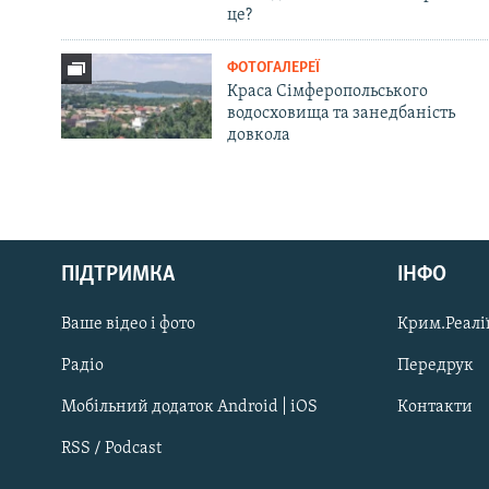
це?
ФОТОГАЛЕРЕЇ
Краса Сімферопольського
водосховища та занедбаність
довкола
Русский
Qırımtatar
ПІДТРИМКА
ІНФО
Ваше відео і фото
Крим.Реалії
ДОЛУЧАЙСЯ!
Радіо
Передрук
Мобільний додаток Android | iOS
Контакти
RSS / Podcast
Усі сайти RFE/RL