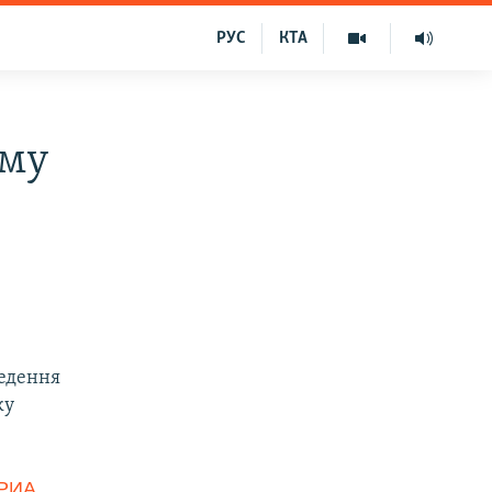
РУС
КТА
иму
ведення
ку
РИА