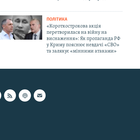
ПОЛІТИКА
«Короткострокова акція
перетворилася на війну на
виснаження»: Як пропаганда РФ
у Криму пояснює невдачі «СВО»
та залякує «мінними атаками»