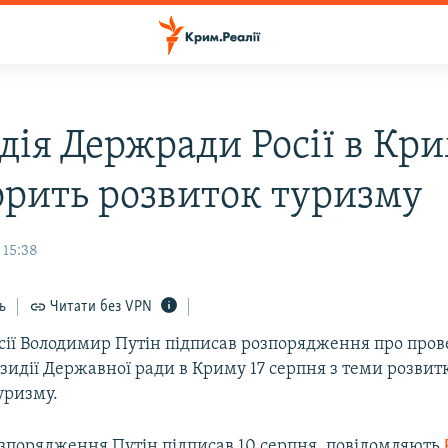
дія Держради Росії в Кр
орить розвиток туризму
 15:38
ь
Читати без VPN
сії Володимир Путін підписав розпорядження про про
зидії Державної ради в Криму 17 серпня з теми розвит
уризму.
озпорядження Путін підписав 10 серпня, повідомляють