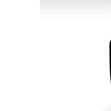
ВІДЕОУРОКИ «ELIFBE»
СВІДЧЕННЯ ОКУПАЦІЇ
УКРАЇНСЬКА ПРОБЛЕМА КРИМУ
ІНФОГРАФІКА