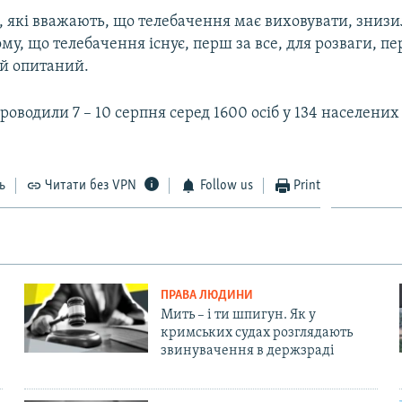
, які вважають, що телебачення має виховувати, знизи
тому, що телебачення існує, перш за все, для розваги, 
й опитаний.
оводили 7 – 10 серпня серед 1600 осіб у 134 населених
ь
Читати без VPN
Follow us
Print
ПРАВА ЛЮДИНИ
Мить – і ти шпигун. Як у
кримських судах розглядають
звинувачення в держзраді