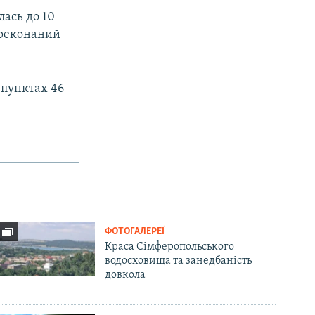
лась до 10
переконаний
 пунктах 46
ФОТОГАЛЕРЕЇ
Краса Сімферопольського
водосховища та занедбаність
довкола