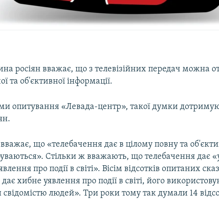
на росіян вважає, що з телевізійних передач можна 
ої та об'єктивної інформації.
ими опитування «Левада-центр», такої думки дотримую
ян.
вважає, що «телебачення дає в цілому повну та об'єкт
буваються». Стільки ж вважають, що телебачення дає «у
влення про події в світі». Вісім відсотків опитаних ска
дає хибне уявлення про події в світі, його використов
свідомістю людей». Три роки тому так думали 14 відсо