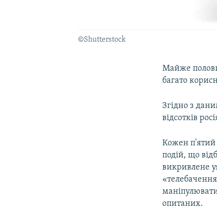
©Shutterstock
Майже полови
багато корисн
Згідно з дан
відсотків росі
Кожен п'ятий 
подій, що від
викривлене уя
«телебачення 
маніпулювати 
опитаних.