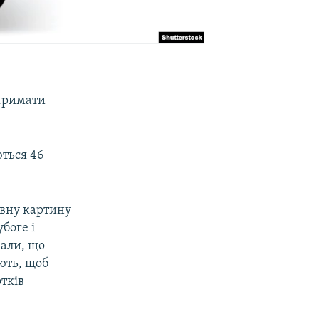
отримати
ться 46
ивну картину
боге і
зали, що
ують, щоб
тків