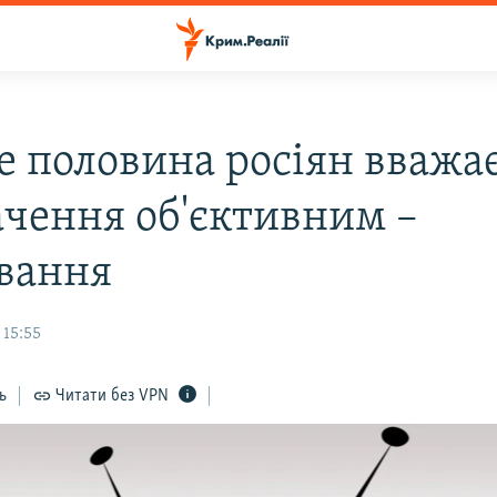
 половина росіян вважа
ачення об'єктивним –
вання
 15:55
ь
Читати без VPN