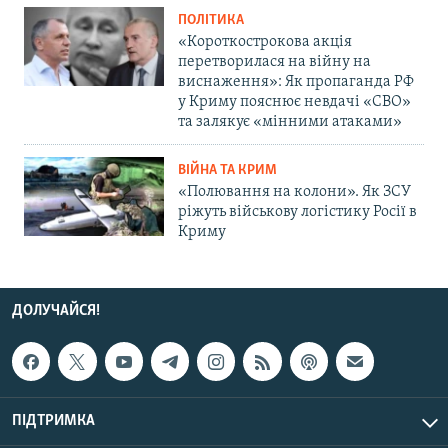
ПОЛІТИКА
«Короткострокова акція
перетворилася на війну на
виснаження»: Як пропаганда РФ
у Криму пояснює невдачі «СВО»
та залякує «мінними атаками»
ВІЙНА ТА КРИМ
«Полювання на колони». Як ЗСУ
ріжуть військову логістику Росії в
Криму
ДОЛУЧАЙСЯ!
ПІДТРИМКА