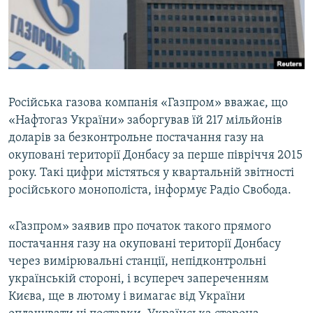
ВІДЕОУРОКИ «ELIFBE»
Русский
СВІДЧЕННЯ ОКУПАЦІЇ
Qırımtatar
УКРАЇНСЬКА ПРОБЛЕМА КРИМУ
ДОЛУЧАЙСЯ!
ІНФОГРАФІКА
Російська газова компанія «Газпром» вважає, що
«Нафтогаз України» заборгував їй 217 мільйонів
доларів за безконтрольне постачання газу на
Усі сайти RFE/RL
окуповані території Донбасу за перше півріччя 2015
року. Такі цифри містяться у квартальній звітності
російського монополіста, інформує Радіо Свобода.
«Газпром» заявив про початок такого прямого
постачання газу на окуповані території Донбасу
через вимірювальні станції, непідконтрольні
українській стороні, і всупереч запереченням
Києва, ще в лютому і вимагає від України