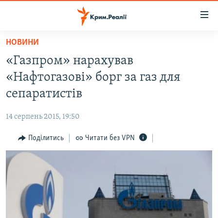
Доступність
посилання
Перейти
НОВИНИ
до
НОВИНИ
«Газпром» нарахував
основного
ВОДА.КРИМ
матеріалу
«Нафтогазові» борг за газ для
ВІДЕО ТА ФОТО
Перейти
сепаратистів
до
ПОЛІТИКА
основної
14 серпень 2015, 19:50
БЛОГИ
навігації
Перейти
Поділитись
Читати без VPN
ПОГЛЯД
до
ІНТЕРВ'Ю
пошуку
ВСЕ ЗА ДЕНЬ
СПЕЦПРОЕКТИ
ЯК ОБІЙТИ БЛОКУВАННЯ
ДЕПОРТАЦІЯ