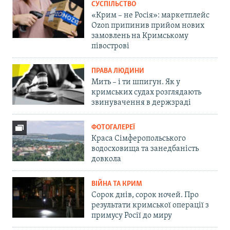
СУСПІЛЬСТВО
«Крим – не Росія»: маркетплейс
Ozon припинив прийом нових
замовлень на Кримському
півострові
ПРАВА ЛЮДИНИ
Мить – і ти шпигун. Як у
кримських судах розглядають
звинувачення в держзраді
ФОТОГАЛЕРЕЇ
Краса Сімферопольського
водосховища та занедбаність
довкола
ВІЙНА ТА КРИМ
Сорок днів, сорок ночей. Про
результати кримської операції з
примусу Росії до миру