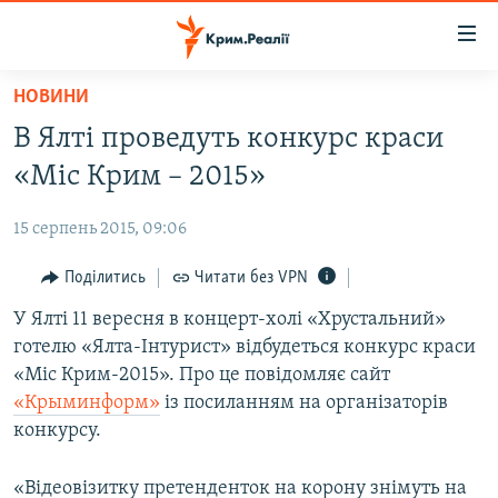
Доступність
посилання
Перейти
НОВИНИ
до
НОВИНИ
В Ялті проведуть конкурс краси
основного
ВОДА.КРИМ
матеріалу
«Міс Крим – 2015»
ВІДЕО ТА ФОТО
Перейти
до
15 серпень 2015, 09:06
ПОЛІТИКА
основної
БЛОГИ
Поділитись
Читати без VPN
навігації
Перейти
ПОГЛЯД
У Ялті 11 вересня в концерт-холі «Хрустальний»
до
готелю «Ялта-Інтурист» відбудеться конкурс краси
ІНТЕРВ'Ю
пошуку
«Міс Крим-2015». Про це повідомляє сайт
ВСЕ ЗА ДЕНЬ
«Крыминформ»
із посиланням на організаторів
конкурсу.
СПЕЦПРОЕКТИ
ЯК ОБІЙТИ БЛОКУВАННЯ
ДЕПОРТАЦІЯ
«Відеовізитку претенденток на корону знімуть на