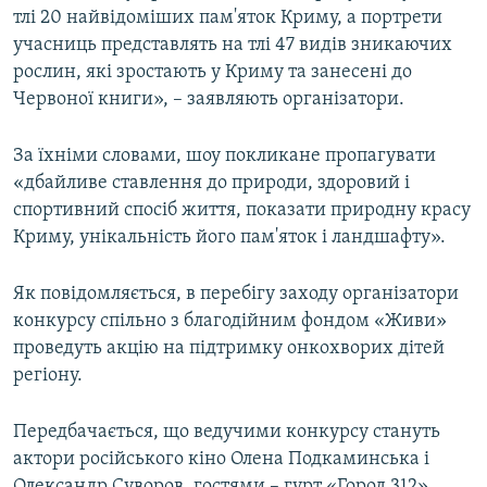
тлі 20 найвідоміших пам'яток Криму, а портрети
ВІДЕОУРОКИ «ELIFBE»
Русский
учасниць представлять на тлі 47 видів зникаючих
СВІДЧЕННЯ ОКУПАЦІЇ
рослин, які зростають у Криму та занесені до
Qırımtatar
Червоної книги», – заявляють організатори.
УКРАЇНСЬКА ПРОБЛЕМА КРИМУ
ДОЛУЧАЙСЯ!
ІНФОГРАФІКА
За їхніми словами, шоу покликане пропагувати
«дбайливе ставлення до природи, здоровий і
спортивний спосіб життя, показати природну красу
Криму, унікальність його пам'яток і ландшафту».
Усі сайти RFE/RL
Як повідомляється, в перебігу заходу організатори
конкурсу спільно з благодійним фондом «Живи»
проведуть акцію на підтримку онкохворих дітей
регіону.
Передбачається, що ведучими конкурсу стануть
актори російського кіно Олена Подкаминська і
Олександр Суворов, гостями – гурт «Город 312»,