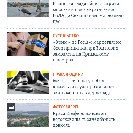
Російська влада обіцяє закрити
морський шлях українським
БпЛА до Севастополя. Чи реально
це?
СУСПІЛЬСТВО
«Крим – не Росія»: маркетплейс
Ozon припинив прийом нових
замовлень на Кримському
півострові
ПРАВА ЛЮДИНИ
Мить – і ти шпигун. Як у
кримських судах розглядають
звинувачення в держзраді
ФОТОГАЛЕРЕЇ
Краса Сімферопольського
водосховища та занедбаність
довкола