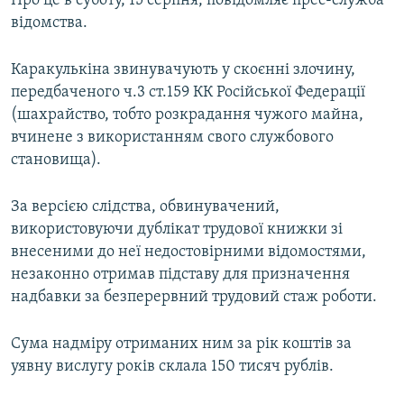
Про це в суботу, 15 серпня, повідомляє прес-служба
ВІДЕОУРОКИ «ELIFBE»
відомства.
Русский
СВІДЧЕННЯ ОКУПАЦІЇ
Qırımtatar
Каракулькіна звинувачують у скоєнні злочину,
УКРАЇНСЬКА ПРОБЛЕМА КРИМУ
передбаченого ч.3 ст.159 КК Російської Федерації
ДОЛУЧАЙСЯ!
(шахрайство, тобто розкрадання чужого майна,
ІНФОГРАФІКА
вчинене з використанням свого службового
становища).
Усі сайти RFE/RL
За версією слідства, обвинувачений,
використовуючи дублікат трудової книжки зі
внесеними до неї недостовірними відомостями,
незаконно отримав підставу для призначення
надбавки за безперервний трудовий стаж роботи.
Сума надміру отриманих ним за рік коштів за
уявну вислугу років склала 150 тисяч рублів.