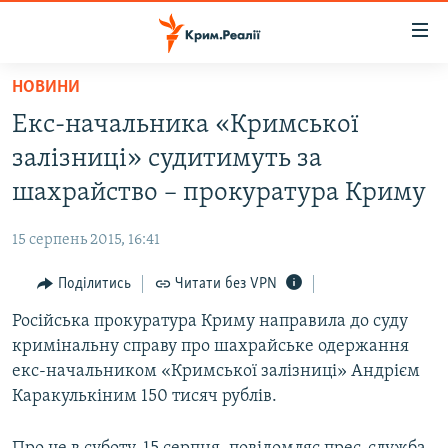
Доступність
посилання
Перейти
НОВИНИ
до
НОВИНИ
Екс-начальника «Кримської
основного
ВОДА.КРИМ
матеріалу
залізниці» судитимуть за
ВІДЕО ТА ФОТО
Перейти
шахрайство – прокуратура Криму
до
ПОЛІТИКА
основної
15 серпень 2015, 16:41
БЛОГИ
навігації
Перейти
Поділитись
Читати без VPN
ПОГЛЯД
до
Російська прокуратура Криму направила до суду
ІНТЕРВ'Ю
пошуку
кримінальну справу про шахрайське одержання
ВСЕ ЗА ДЕНЬ
екс-начальником «Кримської залізниці» Андрієм
СПЕЦПРОЕКТИ
Каракулькіним 150 тисяч рублів.
ЯК ОБІЙТИ БЛОКУВАННЯ
ДЕПОРТАЦІЯ