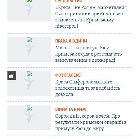
СУСПІЛЬСТВО
«Крим – не Росія»: маркетплейс
Ozon припинив прийом нових
замовлень на Кримському
півострові
ПРАВА ЛЮДИНИ
Мить – і ти шпигун. Як у
кримських судах розглядають
звинувачення в держзраді
ФОТОГАЛЕРЕЇ
Краса Сімферопольського
водосховища та занедбаність
довкола
ВІЙНА ТА КРИМ
Сорок днів, сорок ночей. Про
результати кримської операції з
примусу Росії до миру