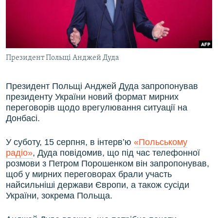
ВІДЕОУРОКИ «ELIFBE»
Русский
СВІДЧЕННЯ ОКУПАЦІЇ
Qırımtatar
УКРАЇНСЬКА ПРОБЛЕМА КРИМУ
Президент Польщі Анджей Дуда
ДОЛУЧАЙСЯ!
ІНФОГРАФІКА
Президент Польщі Анджей Дуда запропонував
президенту України новий формат мирних
Усі сайти RFE/RL
переговорів щодо врегулювання ситуації на
Донбасі.
У суботу, 15 серпня, в інтерв’ю
«Польському
радіо»
, Дуда повідомив, що під час телефонної
розмови з Петром Порошенком він запропонував,
щоб у мирних переговорах брали участь
найсильніші держави Європи, а також сусіди
України, зокрема Польща.