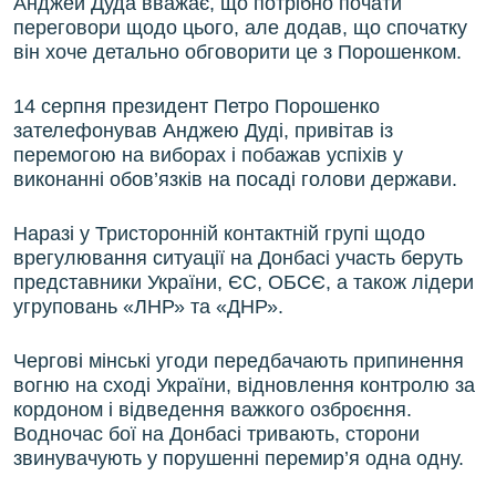
Анджей Дуда вважає, що потрібно почати
переговори щодо цього, але додав, що спочатку
він хоче детально обговорити це з Порошенком.
14 серпня президент Петро Порошенко
зателефонував Анджею Дуді, привітав із
перемогою на виборах і побажав успіхів у
виконанні обов’язків на посаді голови держави.
Наразі у Тристоронній контактній групі щодо
врегулювання ситуації на Донбасі участь беруть
представники України, ЄС, ОБСЄ, а також лідери
угруповань «ЛНР» та «ДНР».
Чергові мінські угоди передбачають припинення
вогню на сході України, відновлення контролю за
кордоном і відведення важкого озброєння.
Водночас бої на Донбасі тривають, сторони
звинувачують у порушенні перемир’я одна одну.