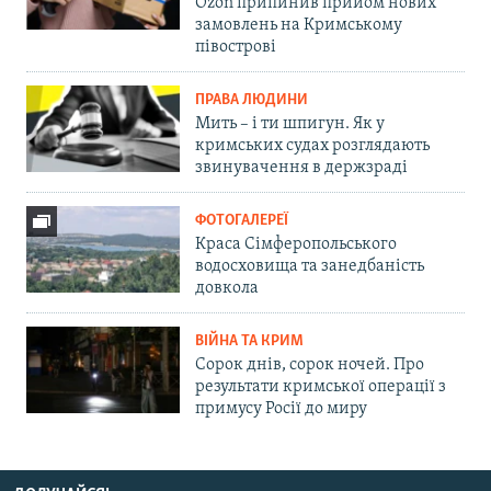
Ozon припинив прийом нових
замовлень на Кримському
півострові
ПРАВА ЛЮДИНИ
Мить – і ти шпигун. Як у
кримських судах розглядають
звинувачення в держзраді
ФОТОГАЛЕРЕЇ
Краса Сімферопольського
водосховища та занедбаність
довкола
ВІЙНА ТА КРИМ
Сорок днів, сорок ночей. Про
результати кримської операції з
примусу Росії до миру