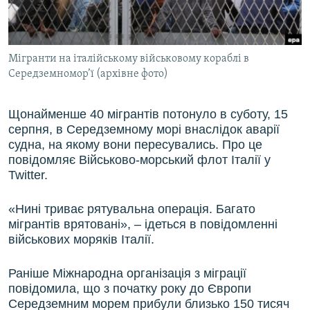
ВІДЕОУРОКИ «ELIFBE»
Русский
СВІДЧЕННЯ ОКУПАЦІЇ
Qırımtatar
Мігранти на італійському військовому кораблі в
УКРАЇНСЬКА ПРОБЛЕМА КРИМУ
Середземномор’ї (архівне фото)
ДОЛУЧАЙСЯ!
ІНФОГРАФІКА
Щонайменше 40 мігрантів потонуло в суботу, 15
серпня, в Середземному морі внаслідок аварії
судна, на якому вони пересувались. Про це
Усі сайти RFE/RL
повідомляє Військово-морський флот Італії у
Twitter.
«Нині триває рятувальна операція. Багато
мігрантів врятовані», – ідеться в повідомленні
військових моряків Італії.
Раніше Міжнародна організація з міграції
повідомила, що з початку року до Європи
Середземним морем прибули близько 150 тисяч