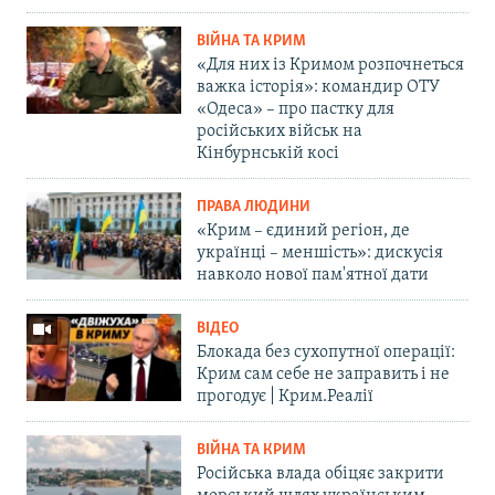
ВІЙНА ТА КРИМ
«Для них із Кримом розпочнеться
важка історія»: командир ОТУ
«Одеса» – про пастку для
російських військ на
Кінбурнській косі
ПРАВА ЛЮДИНИ
«Крим – єдиний регіон, де
українці – меншість»: дискусія
навколо нової пам'ятної дати
ВІДЕО
Блокада без сухопутної операції:
Крим сам себе не заправить і не
прогодує | Крим.Реалії
ВІЙНА ТА КРИМ
Російська влада обіцяє закрити