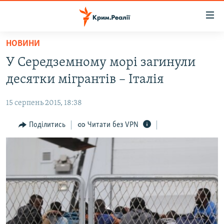
Доступність
посилання
Перейти
НОВИНИ
до
НОВИНИ
У Середземному морі загинули
основного
ВОДА.КРИМ
матеріалу
десятки мігрантів – Італія
ВІДЕО ТА ФОТО
Перейти
до
15 серпень 2015, 18:38
ПОЛІТИКА
основної
БЛОГИ
Поділитись
Читати без VPN
навігації
Перейти
ПОГЛЯД
до
ІНТЕРВ'Ю
пошуку
ВСЕ ЗА ДЕНЬ
СПЕЦПРОЕКТИ
ЯК ОБІЙТИ БЛОКУВАННЯ
ДЕПОРТАЦІЯ