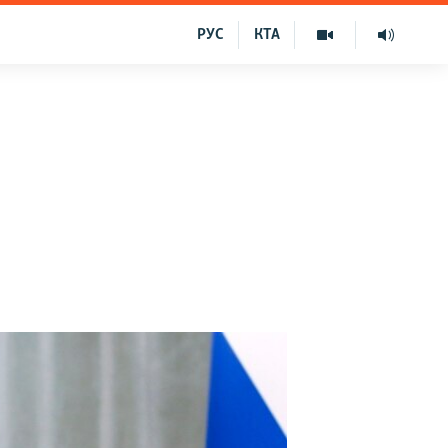
РУС
КТА