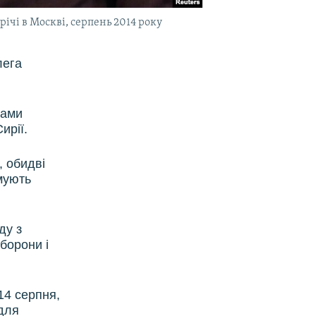
річі в Москві, серпень 2014 року
лега
мами
ирії.
, обидві
мують
ду з
борони і
14 серпня,
адля