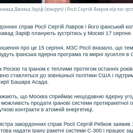
ад Джавад Заріф (ліворуч) і Росії Сергій Лавров під час зуст
донних справ Росії Сергій Лавров і його іранський ко
вад Заріф планують зустрітись у Москві 17 серпня.
ошення про це 15 серпня, МЗС Росії вказало, що те
будуть іранська ядерна програма та мирні зусилля в С
 Росією та Іраном є теплими протягом останніх років
ивно ставляться до зовнішньої політики США і підтри
ирії Башара Асада.
ажають, що Москва сприймає нещодавню ядерну уго
 можливість продати Іранові системи протиракетної о
ткові контракти в атомній енергетиці.
ністра закордонних справ Росії Сергій Рябков заявив 
това надати Ірану ракетні системи С-300 і працює з