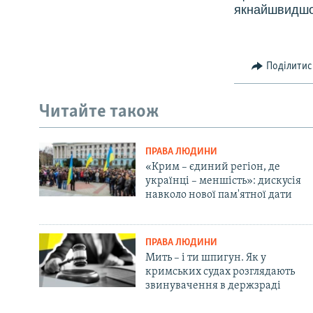
якнайшвидшог
Поділитис
Читайте також
ПРАВА ЛЮДИНИ
«Крим – єдиний регіон, де
українці – меншість»: дискусія
навколо нової пам'ятної дати
ПРАВА ЛЮДИНИ
Мить – і ти шпигун. Як у
кримських судах розглядають
звинувачення в держзраді