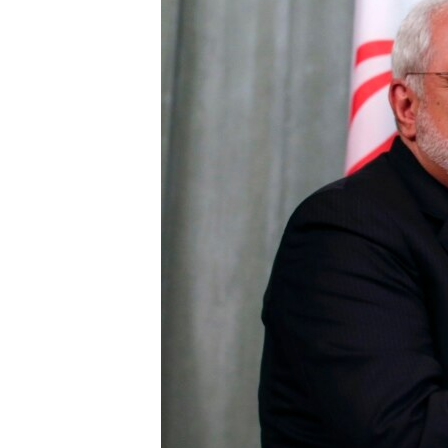
ВІДЕОУРОКИ «ELIFBE»
СВІДЧЕННЯ ОКУПАЦІЇ
УКРАЇНСЬКА ПРОБЛЕМА КРИМУ
ІНФОГРАФІКА