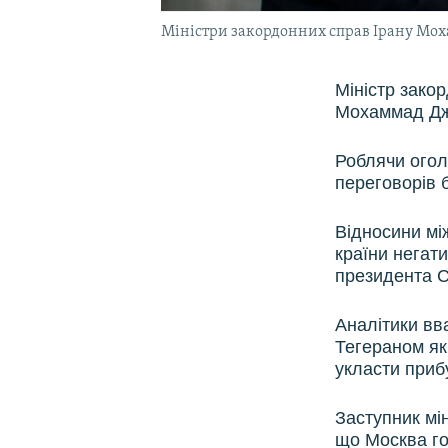
Міністри закордонних справ Ірану Мохамм
Міністр закор
Мохаммад Джа
Роблячи огол
переговорів 
Відносини між
країни негат
президента С
Аналітики вв
Тегераном як
укласти прибу
Заступник мі
що Москва го