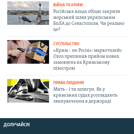
ВІЙНА ТА КРИМ
Російська влада обіцяє закрити
морський шлях українським
БпЛА до Севастополя. Чи реально
це?
СУСПІЛЬСТВО
«Крим – не Росія»: маркетплейс
Ozon припинив прийом нових
замовлень на Кримському
півострові
ПРАВА ЛЮДИНИ
Мить – і ти шпигун. Як у
кримських судах розглядають
звинувачення в держзраді
ДОЛУЧАЙСЯ!