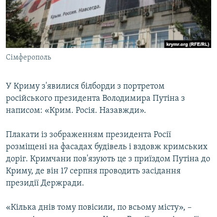
ВІДЕОУРОКИ «ELIFBE»
Русский
СВІДЧЕННЯ ОКУПАЦІЇ
Qırımtatar
УКРАЇНСЬКА ПРОБЛЕМА КРИМУ
Сімферополь
ДОЛУЧАЙСЯ!
ІНФОГРАФІКА
У Криму з'явилися білборди з портретом
російського президента Володимира Путіна з
Усі сайти RFE/RL
написом: «Крим. Росія. Назавжди».
Плакати із зображенням президента Росії
розміщені на фасадах будівель і вздовж кримських
доріг. Кримчани пов'язують це з приїздом Путіна до
Криму, де він 17 серпня проводить засідання
президії Держради.
«Кілька днів тому повісили, по всьому місту», –