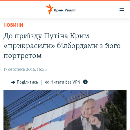
Доступність
посилання
Перейти
НОВИНИ
до
НОВИНИ
До приїзду Путіна Крим
основного
ВОДА.КРИМ
матеріалу
«прикрасили» білбордами з його
ВІДЕО ТА ФОТО
Перейти
портретом
до
ПОЛІТИКА
основної
17 серпень 2015, 16:55
БЛОГИ
навігації
Перейти
Поділитись
Читати без VPN
ПОГЛЯД
до
ІНТЕРВ'Ю
пошуку
ВСЕ ЗА ДЕНЬ
СПЕЦПРОЕКТИ
ЯК ОБІЙТИ БЛОКУВАННЯ
ДЕПОРТАЦІЯ