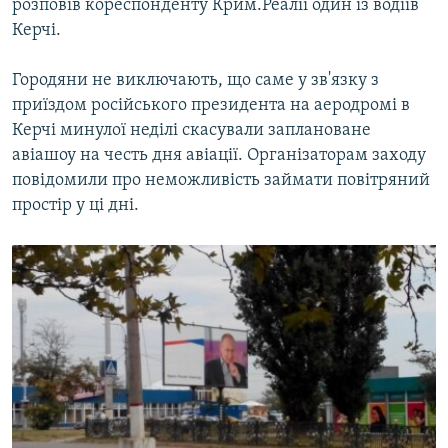
розповів кореспонденту Крим.Реалії один із водіїв
Керчі.
Городяни не виключають, що саме у зв'язку з
приїздом російського президента на аеродромі в
Керчі минулої неділі скасували заплановане
авіашоу на честь дня авіації. Організаторам заходу
повідомили про неможливість займати повітряний
простір у ці дні.