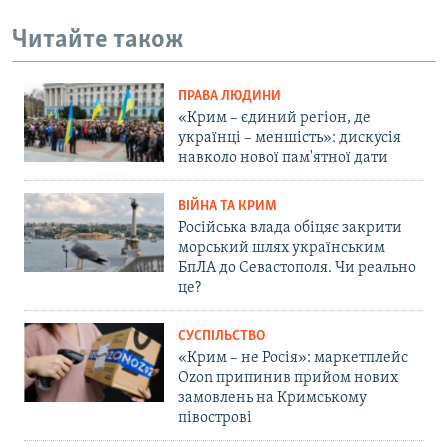
Читайте також
ПРАВА ЛЮДИНИ
«Крим – єдиний регіон, де
українці – меншість»: дискусія
навколо нової пам'ятної дати
ВІЙНА ТА КРИМ
Російська влада обіцяє закрити
морський шлях українським
БпЛА до Севастополя. Чи реально
це?
СУСПІЛЬСТВО
«Крим – не Росія»: маркетплейс
Ozon припинив прийом нових
замовлень на Кримському
півострові