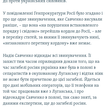
дії проти українських силовиків.
У повідомленні Генпрокуратури Росії було згадано і
про ще одне звинувачення, яке Савченко висували
раніше, – що вона «на порушення встановленого
порядку і свідомо» перейшла кордон до Росії, – але
в переліку статей, за якими її звинувачують нині,
«незаконного перетину кордону» вже немає.
Надія Савченко відкидає всі звинувачення. Її
захист тим часом оприлюднив докази того, що на
час загибелі росіян українка вже була в полоні в
сепаратистів в окупованому Луганську і відтак ніяк
не може бути причетною до цієї загибелі. Йдеться
про дані мобільних операторів, що її телефони на
той час працювали вже з Луганська, і про
відеокадри Савченко в полоні, так само зняті, за
даними експертизи, ще до загибелі росіян.