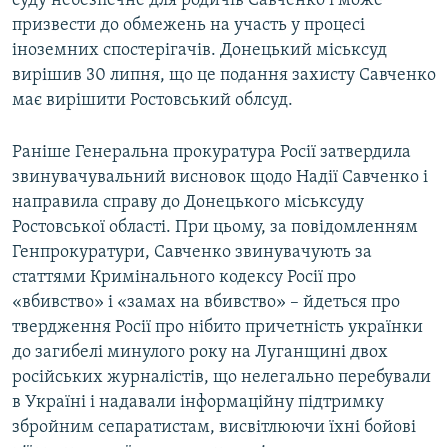
суду небезпечне для родичів Савченко і може
призвести до обмежень на участь у процесі
іноземних спостерігачів. Донецький міськсуд
вирішив 30 липня, що це подання захисту Савченко
має вирішити Ростовський облсуд.
Раніше Генеральна прокуратура Росії затвердила
звинувачувальний висновок щодо Надії Савченко і
направила справу до Донецького міськсуду
Ростовської області. При цьому, за повідомленням
Генпрокуратури, Савченко звинувачують за
статтями Кримінального кодексу Росії про
«вбивство» і «замах на вбивство» – йдеться про
твердження Росії про нібито причетність українки
до загибелі минулого року на Луганщині двох
російських журналістів, що нелегально перебували
в Україні і надавали інформаційну підтримку
збройним сепаратистам, висвітлюючи їхні бойові