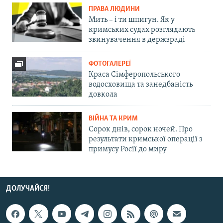
ПРАВА ЛЮДИНИ
Мить – і ти шпигун. Як у
кримських судах розглядають
звинувачення в держзраді
ФОТОГАЛЕРЕЇ
Краса Сімферопольського
водосховища та занедбаність
довкола
ВІЙНА ТА КРИМ
Сорок днів, сорок ночей. Про
результати кримської операції з
примусу Росії до миру
ДОЛУЧАЙСЯ!