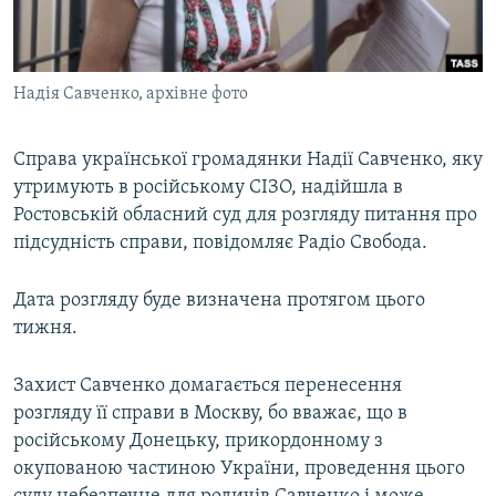
ВІДЕОУРОКИ «ELIFBE»
Русский
СВІДЧЕННЯ ОКУПАЦІЇ
Qırımtatar
Надія Савченко, архівне фото
УКРАЇНСЬКА ПРОБЛЕМА КРИМУ
ДОЛУЧАЙСЯ!
ІНФОГРАФІКА
Справа української громадянки Надії Савченко, яку
утримують в російському СІЗО, надійшла в
Ростовській обласний суд для розгляду питання про
Усі сайти RFE/RL
підсудність справи, повідомляє Радіо Свобода.
Дата розгляду буде визначена протягом цього
тижня.
Захист Савченко домагається перенесення
розгляду її справи в Москву, бо вважає, що в
російському Донецьку, прикордонному з
окупованою частиною України, проведення цього