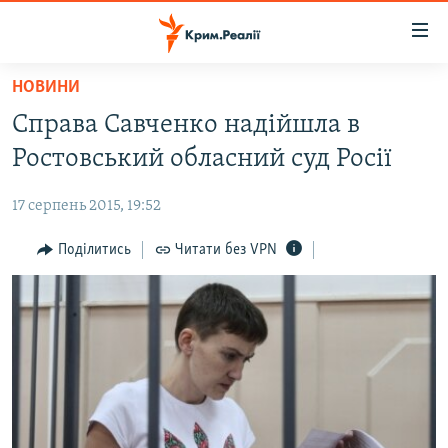
Доступність
посилання
Перейти
НОВИНИ
до
НОВИНИ
Справа Савченко надійшла в
основного
ВОДА.КРИМ
матеріалу
Ростовський обласний суд Росії
ВІДЕО ТА ФОТО
Перейти
до
17 серпень 2015, 19:52
ПОЛІТИКА
основної
БЛОГИ
Поділитись
Читати без VPN
навігації
Перейти
ПОГЛЯД
до
ІНТЕРВ'Ю
пошуку
ВСЕ ЗА ДЕНЬ
СПЕЦПРОЕКТИ
ЯК ОБІЙТИ БЛОКУВАННЯ
ДЕПОРТАЦІЯ