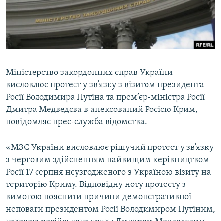
ВІДЕОУРОКИ «ELIFBE»
Русский
СВІДЧЕННЯ ОКУПАЦІЇ
Qırımtatar
УКРАЇНСЬКА ПРОБЛЕМА КРИМУ
ДОЛУЧАЙСЯ!
ІНФОГРАФІКА
Міністерство закордонних справ України
висловлює протест у зв’язку з візитом президента
Росії Володимира Путіна та прем’єр-міністра Росії
Усі сайти RFE/RL
Дмитра Медведєва в анексований Росією Крим,
повідомляє прес-служба відомства.
«МЗС України висловлює рішучий протест у зв’язку
з черговим здійсненням найвищим керівництвом
Росії 17 серпня неузгодженого з Україною візиту на
територію Криму. Відповідну ноту протесту з
вимогою пояснити причини демонстративної
неповаги президентом Росії Володимиром Путіним,