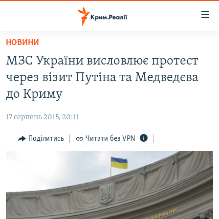
Доступність
посилання
Перейти
НОВИНИ
до
НОВИНИ
МЗС України висловлює протест
основного
ВОДА.КРИМ
матеріалу
через візит Путіна та Медведєва
ВІДЕО ТА ФОТО
Перейти
до Криму
до
ПОЛІТИКА
основної
17 серпень 2015, 20:11
БЛОГИ
навігації
Перейти
Поділитись
Читати без VPN
ПОГЛЯД
до
ІНТЕРВ'Ю
пошуку
ВСЕ ЗА ДЕНЬ
СПЕЦПРОЕКТИ
ЯК ОБІЙТИ БЛОКУВАННЯ
ДЕПОРТАЦІЯ