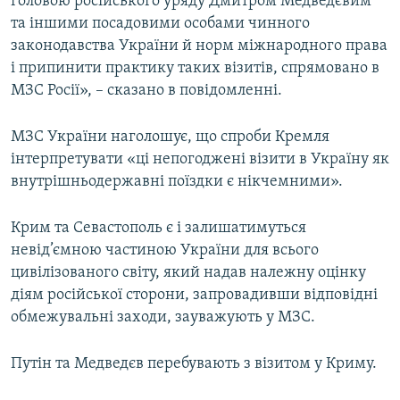
головою російського уряду Дмитром Медведєвим
та іншими посадовими особами чинного
законодавства України й норм міжнародного права
і припинити практику таких візитів, спрямовано в
МЗС Росії», – сказано в повідомленні.
МЗС України наголошує, що спроби Кремля
інтерпретувати «ці непогоджені візити в Україну як
внутрішньодержавні поїздки є нікчемними».
Крим та Севастополь є і залишатимуться
невід’ємною частиною України для всього
цивілізованого світу, який надав належну оцінку
діям російської сторони, запровадивши відповідні
обмежувальні заходи, зауважують у МЗС.
Путін та Медведєв перебувають з візитом у Криму.