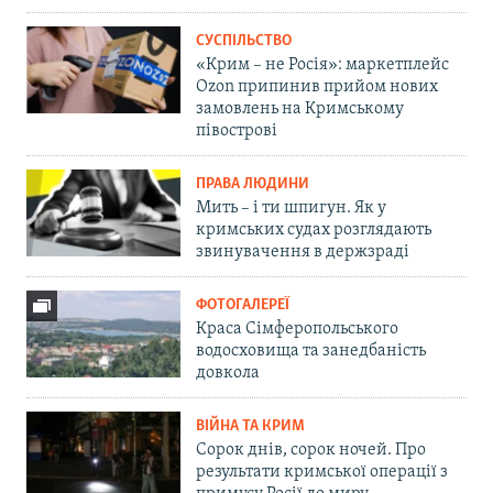
СУСПІЛЬСТВО
«Крим – не Росія»: маркетплейс
Ozon припинив прийом нових
замовлень на Кримському
півострові
ПРАВА ЛЮДИНИ
Мить – і ти шпигун. Як у
кримських судах розглядають
звинувачення в держзраді
ФОТОГАЛЕРЕЇ
Краса Сімферопольського
водосховища та занедбаність
довкола
ВІЙНА ТА КРИМ
Сорок днів, сорок ночей. Про
результати кримської операції з