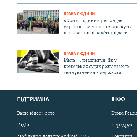
ПРАВА ЛЮДИНИ
«Крим – єдиний регіон, де
українці – меншість»: дискусія
навколо нової пам'ятної дати
ПРАВА ЛЮДИНИ
Мить – і ти шпигун. Як у
кримських судах розглядають
звинувачення в держзраді
Русский
ПІДТРИМКА
ІНФО
Qırımtatar
Ваше відео і фото
Крим.Реалії
ДОЛУЧАЙСЯ!
Радіо
Передрук
Мобільний додаток Android | iOS
Контакти