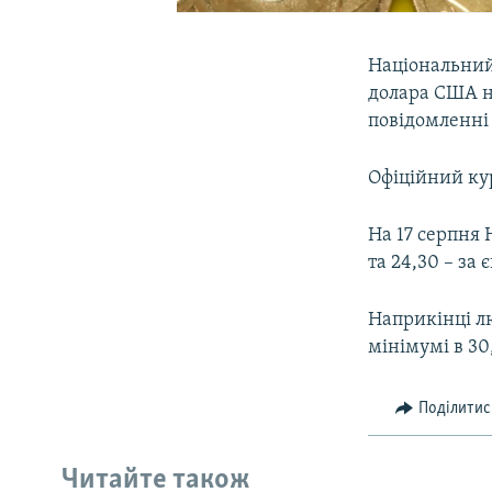
Національний
долара США на
повідомленні 
Офіційний кур
На 17 серпня 
та 24,30 – за є
Наприкінці л
мінімумі в 30
Поділитис
Читайте також