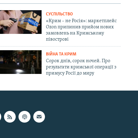
СУСПІЛЬСТВО
«Крим – не Росія»: маркетплейс
Ozon припинив прийом нових
замовлень на Кримському
півострові
ВІЙНА ТА КРИМ
Сорок днів, сорок ночей. Про
результати кримської операції з
примусу Росії до миру