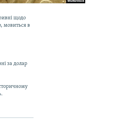
ривні щодо
р, мовиться в
вні за долар
історичному
ь.