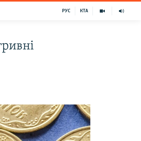
РУС
КТА
гривні