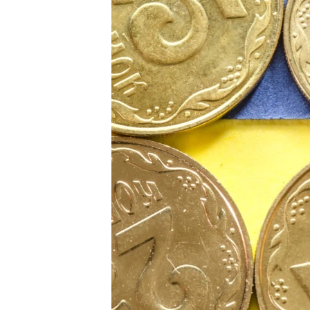
ВІДЕОУРОКИ «ELIFBE»
СВІДЧЕННЯ ОКУПАЦІЇ
УКРАЇНСЬКА ПРОБЛЕМА КРИМУ
ІНФОГРАФІКА