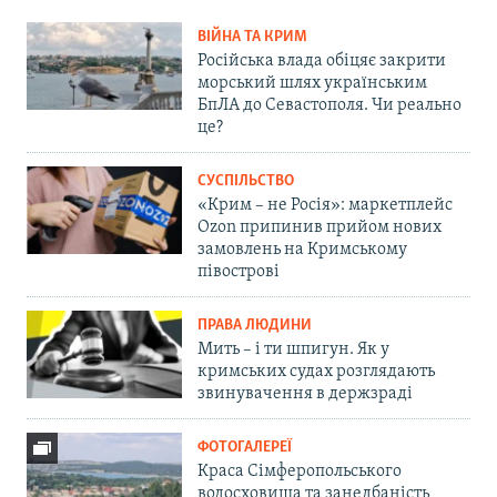
ВІЙНА ТА КРИМ
Російська влада обіцяє закрити
морський шлях українським
БпЛА до Севастополя. Чи реально
це?
СУСПІЛЬСТВО
«Крим – не Росія»: маркетплейс
Ozon припинив прийом нових
замовлень на Кримському
півострові
ПРАВА ЛЮДИНИ
Мить – і ти шпигун. Як у
кримських судах розглядають
звинувачення в держзраді
ФОТОГАЛЕРЕЇ
Краса Сімферопольського
водосховища та занедбаність