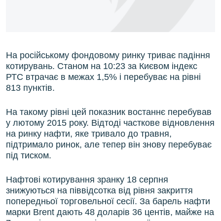
ВІДЕОУРОКИ «ELIFBE»
Русский
СВІДЧЕННЯ ОКУПАЦІЇ
Qırımtatar
УКРАЇНСЬКА ПРОБЛЕМА КРИМУ
На російському фондовому ринку триває падіння
ДОЛУЧАЙСЯ!
ІНФОГРАФІКА
котирувань. Станом на 10:23 за Києвом індекс
РТС втрачає в межах 1,5% і перебуває на рівні
813 пунктів.
Усі сайти RFE/RL
На такому рівні цей показник востаннє перебував
у лютому 2015 року. Відтоді часткове відновлення
на ринку нафти, яке тривало до травня,
підтримало ринок, але тепер він знову перебуває
під тиском.
Нафтові котирування зранку 18 серпня
знижуються на піввідсотка від рівня закриття
попередньої торговельної сесії. За барель нафти
марки Brent дають 48 доларів 36 центів, майже на