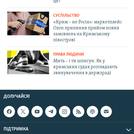
це?
СУСПІЛЬСТВО
«Крим – не Росія»: маркетплейс
Ozon припинив прийом нових
замовлень на Кримському
півострові
ПРАВА ЛЮДИНИ
Мить – і ти шпигун. Як у
кримських судах розглядають
звинувачення в держзраді
ДОЛУЧАЙСЯ!
ПІДТРИМКА