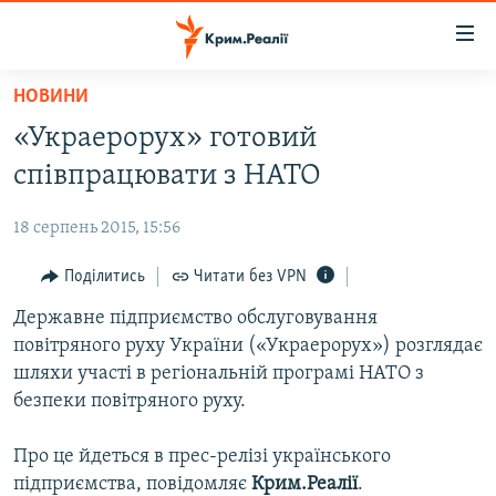
Доступність
посилання
Перейти
НОВИНИ
до
НОВИНИ
«Украерорух» готовий
основного
ВОДА.КРИМ
матеріалу
співпрацювати з НАТО
ВІДЕО ТА ФОТО
Перейти
до
18 серпень 2015, 15:56
ПОЛІТИКА
основної
БЛОГИ
Поділитись
Читати без VPN
навігації
Перейти
ПОГЛЯД
Державне підприємство обслуговування
до
повітряного руху України («Украерорух») розглядає
ІНТЕРВ'Ю
пошуку
шляхи участі в регіональній програмі НАТО з
ВСЕ ЗА ДЕНЬ
безпеки повітряного руху.
СПЕЦПРОЕКТИ
Про це йдеться в прес-релізі українського
ЯК ОБІЙТИ БЛОКУВАННЯ
ДЕПОРТАЦІЯ
підприємства, повідомляє
Крим.Реалії
.