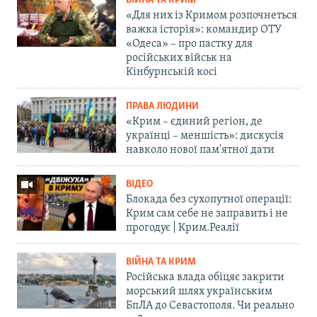
ВІЙНА ТА КРИМ
«Для них із Кримом розпочнеться
важка історія»: командир ОТУ
«Одеса» – про пастку для
російських військ на
Кінбурнській косі
ПРАВА ЛЮДИНИ
«Крим – єдиний регіон, де
українці – меншість»: дискусія
навколо нової пам'ятної дати
ВІДЕО
Блокада без сухопутної операції:
Крим сам себе не заправить і не
прогодує | Крим.Реалії
ВІЙНА ТА КРИМ
Російська влада обіцяє закрити
морський шлях українським
БпЛА до Севастополя. Чи реально