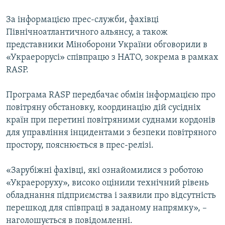
ВІДЕОУРОКИ «ELIFBE»
Русский
За інформацією прес-служби, фахівці
СВІДЧЕННЯ ОКУПАЦІЇ
Північноатлантичного альянсу, а також
Qırımtatar
представники Міноборони України обговорили в
УКРАЇНСЬКА ПРОБЛЕМА КРИМУ
«Украерорусі» співпрацю з НАТО, зокрема в рамках
ДОЛУЧАЙСЯ!
ІНФОГРАФІКА
RASP.
Програма RASP передбачає обмін інформацією про
повітряну обстановку, координацію дій сусідніх
Усі сайти RFE/RL
країн при перетині повітряними суднами кордонів
для управління інцидентами з безпеки повітряного
простору, пояснюється в прес-релізі.
«Зарубіжні фахівці, які ознайомилися з роботою
«Украероруху», високо оцінили технічний рівень
обладнання підприємства і заявили про відсутність
перешкод для співпраці в заданому напрямку», –
наголошується в повідомленні.