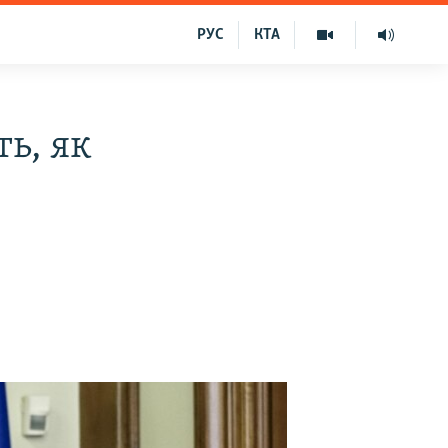
РУС
КТА
ть, як