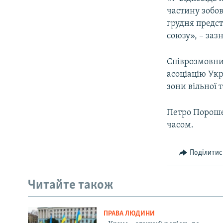
частину зобов
грудня предст
союзу», – заз
Співрозмовни
асоціацію Ук
зони вільної т
Петро Пороше
часом.
Поділитис
Читайте також
ПРАВА ЛЮДИНИ