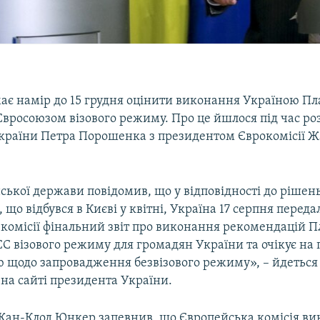
ає намір до 15 грудня оцінити виконання Україною Пл
 Євросоюзом візового режиму. Про це йшлося під час р
країни Петра Порошенка з президентом Єврокомісії 
ської держави повідомив, що у відповідності до рішень
 що відбувся в Києві у квітні, Україна 17 серпня переда
комісії фінальний звіт про виконання рекомендацій Пл
 ЄС візового режиму для громадян України та очікує на
 щодо запровадження безвізового режиму», – йдеться
на сайті президента України.
 Жан-Клод Юнкер запевнив, що Європейська комісія ви