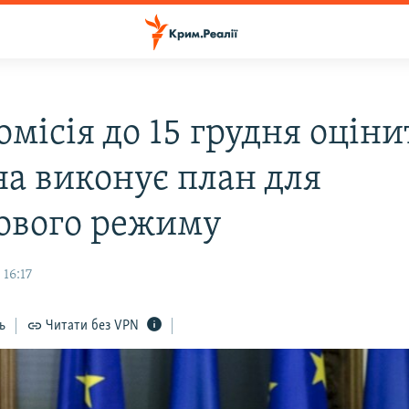
місія до 15 грудня оціни
на виконує план для
зового режиму
 16:17
ь
Читати без VPN