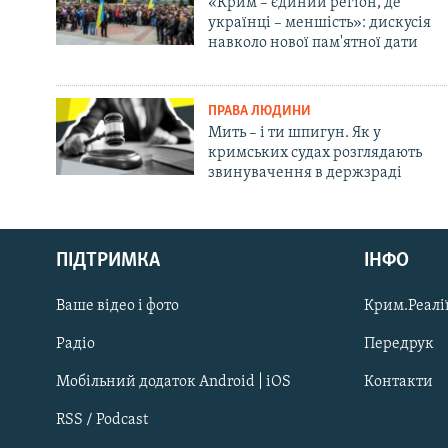
«Крим – єдиний регіон, де
українці – меншість»: дискусія
навколо нової пам'ятної дати
ПРАВА ЛЮДИНИ
Мить – і ти шпигун. Як у
кримських судах розглядають
звинувачення в держзраді
Русский
ПІДТРИМКА
ІНФО
Qırımtatar
Ваше відео і фото
Крим.Реалії
ДОЛУЧАЙСЯ!
Радіо
Передрук
Мобільний додаток Android | iOS
Контакти
RSS / Podcast