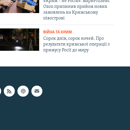
«Крим – не Росія»: маркетплейс
Ozon припинив прийом нових
замовлень на Кримському
півострові
ВІЙНА ТА КРИМ
Сорок днів, сорок ночей. Про
результати кримської операції з
примусу Росії до миру