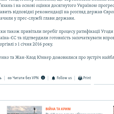
’язань і на основі оцінки досягнутого Україною прогрес
авить відповідні рекомендації на розгляд держав Євр
начили у прес-службі глави держави.
ки також привітали перебіг процесу ратифікації Угоди
раїна-ЄС та підтвердили готовність започаткувати впр
оргівлі з 1 січня 2016 року.
нко та Жан-Клод Юнкер домовилися про зустріч най
ь
Читати без VPN
Follow us
Print
ВІЙНА ТА КРИМ