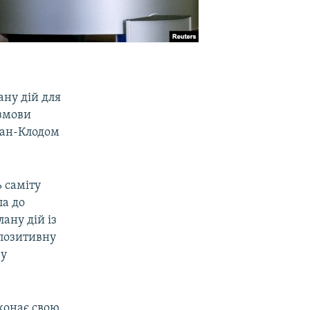
ану дій для
озмови
Жан-Клодом
 саміту
ла до
ану дій із
 позитивну
 у
конає свою