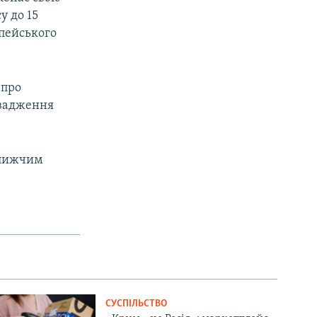
у до 15
опейського
 про
овадження
ближчим
СУСПІЛЬСТВО