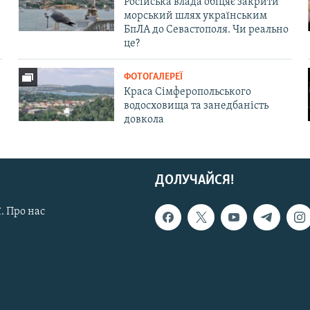
Російська влада обіцяє закрити
морський шлях українським
БпЛА до Севастополя. Чи реально
це?
ФОТОГАЛЕРЕЇ
Краса Сімферопольського
водосховища та занедбаність
довкола
ДОЛУЧАЙСЯ!
. Про нас