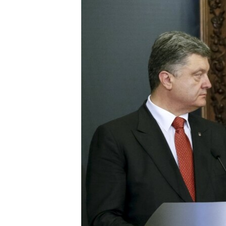
ВІДЕОУРОКИ «ELIFBE»
СВІДЧЕННЯ ОКУПАЦІЇ
УКРАЇНСЬКА ПРОБЛЕМА КРИМУ
ІНФОГРАФІКА