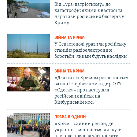
Від «ура-патріотизму» до
катастрофи: якими є настрої та
наративи російських блогерів у
Криму
ВІЙНА ТА КРИМ
У Севастополі уразили російську
станцію радіоелектронної
боротьби: якими будуть наслідки
ВІЙНА ТА КРИМ
«Для них із Кримом розпочнеться
важка історія»: командир ОТУ
«Одеса» – про пастку для
російських військ на
Кінбурнській косі
ПРАВА ЛЮДИНИ
«Крим – єдиний регіон, де
українці – меншість»: дискусія
навколо нової пам'ятної дати