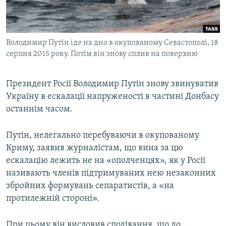
ВІДЕОУРОКИ «ELIFBE»
Русский
СВІДЧЕННЯ ОКУПАЦІЇ
Qırımtatar
Володимир Путін іде на дно в окупованому Севастополі, 18
УКРАЇНСЬКА ПРОБЛЕМА КРИМУ
серпня 2015 року. Потім він знову сплив на поверхню
ДОЛУЧАЙСЯ!
ІНФОГРАФІКА
Президент Росії Володимир Путін знову звинуватив
Україну в ескалації напруженості в частині Донбасу
останнім часом.
Усі сайти RFE/RL
Путін, нелегально перебуваючи в окупованому
Криму, заявив журналістам, що вина за цю
ескалацію лежить не на «ополченцях», як у Росії
називають членів підтримуваних нею незаконних
збройних формувань сепаратистів, а «на
протилежній стороні».
При цьому він висловив сподівання, що до