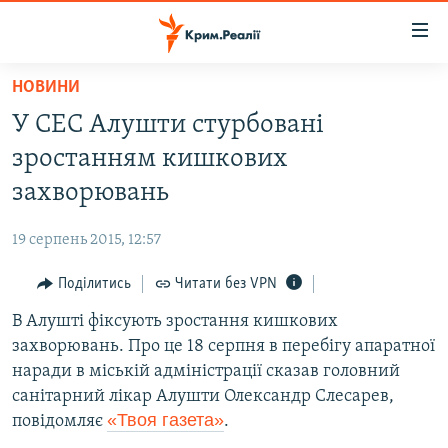
Доступність
посилання
Перейти
НОВИНИ
до
НОВИНИ
У СЕС Алушти стурбовані
основного
ВОДА.КРИМ
матеріалу
зростанням кишкових
ВІДЕО ТА ФОТО
Перейти
захворювань
до
ПОЛІТИКА
основної
19 серпень 2015, 12:57
БЛОГИ
навігації
Перейти
Поділитись
Читати без VPN
ПОГЛЯД
до
В Алушті фіксують зростання кишкових
ІНТЕРВ'Ю
пошуку
захворювань. Про це 18 серпня в перебігу апаратної
ВСЕ ЗА ДЕНЬ
наради в міській адміністрації сказав головний
СПЕЦПРОЕКТИ
санітарний лікар Алушти Олександр Слесарев,
«Твоя газета»
повідомляє
.
ЯК ОБІЙТИ БЛОКУВАННЯ
ДЕПОРТАЦІЯ