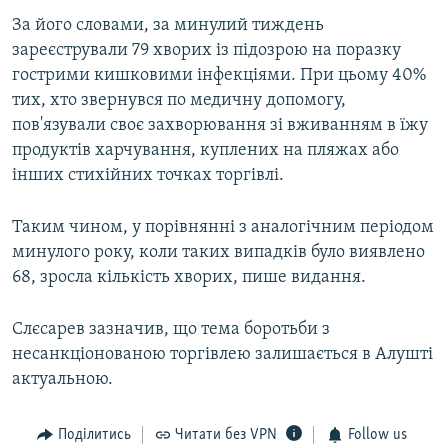
ВІДЕОУРОКИ «ELIFBE»
За його словами, за минулий тиждень
Русский
зареєстрували 79 хворих із підозрою на поразку
СВІДЧЕННЯ ОКУПАЦІЇ
Qırımtatar
гострими кишковими інфекціями. При цьому 40%
УКРАЇНСЬКА ПРОБЛЕМА КРИМУ
тих, хто звернувся по медичну допомогу,
пов'язували своє захворювання зі вживанням в їжу
ДОЛУЧАЙСЯ!
ІНФОГРАФІКА
продуктів харчування, куплених на пляжах або
інших стихійних точках торгівлі.
Усі сайти RFE/RL
Таким чином, у порівнянні з аналогічним періодом
минулого року, коли таких випадків було виявлено
68, зросла кількість хворих, пише видання.
Слєсарев зазначив, що тема боротьби з
несанкціонованою торгівлею залишається в Алушті
актуальною.
Поділитись
Читати без VPN
Follow us