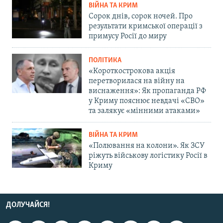
ВІЙНА ТА КРИМ
Сорок днів, сорок ночей. Про
результати кримської операції з
примусу Росії до миру
ПОЛІТИКА
«Короткострокова акція
перетворилася на війну на
виснаження»: Як пропаганда РФ
у Криму пояснює невдачі «СВО»
та залякує «мінними атаками»
ВІЙНА ТА КРИМ
«Полювання на колони». Як ЗСУ
ріжуть військову логістику Росії в
Криму
ДОЛУЧАЙСЯ!