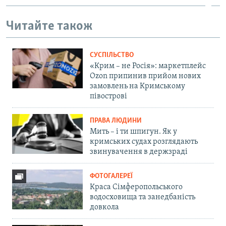
Читайте також
СУСПІЛЬСТВО
«Крим – не Росія»: маркетплейс
Ozon припинив прийом нових
замовлень на Кримському
півострові
ПРАВА ЛЮДИНИ
Мить – і ти шпигун. Як у
кримських судах розглядають
звинувачення в держзраді
ФОТОГАЛЕРЕЇ
Краса Сімферопольського
водосховища та занедбаність
довкола