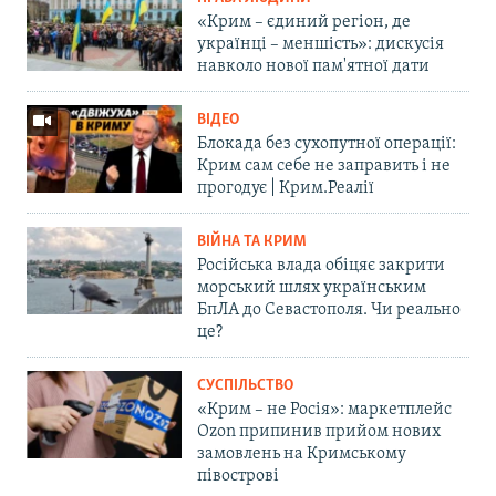
«Крим – єдиний регіон, де
українці – меншість»: дискусія
навколо нової пам'ятної дати
ВІДЕО
Блокада без сухопутної операції:
Крим сам себе не заправить і не
прогодує | Крим.Реалії
ВІЙНА ТА КРИМ
Російська влада обіцяє закрити
морський шлях українським
БпЛА до Севастополя. Чи реально
це?
СУСПІЛЬСТВО
«Крим – не Росія»: маркетплейс
Ozon припинив прийом нових
замовлень на Кримському
півострові