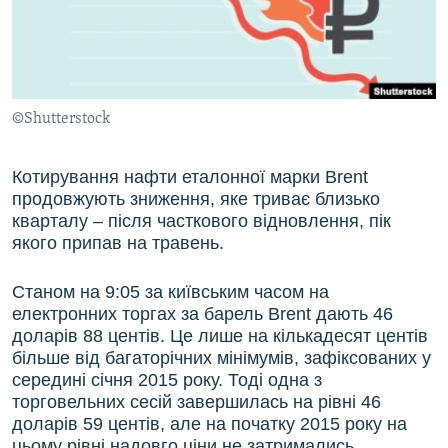
ВІДЕОУРОКИ «ELIFBE»
Русский
СВІДЧЕННЯ ОКУПАЦІЇ
Qırımtatar
УКРАЇНСЬКА ПРОБЛЕМА КРИМУ
©Shutterstock
ДОЛУЧАЙСЯ!
ІНФОГРАФІКА
Котирування нафти еталонної марки Brent
продовжують зниження, яке триває близько
Усі сайти RFE/RL
кварталу – після часткового відновлення, пік
якого припав на травень.
Станом на 9:05 за київським часом на
електронних торгах за барель Brent дають 46
доларів 88 центів. Це лише на кількадесят центів
більше від багаторічних мінімумів, зафіксованих у
середині січня 2015 року. Тоді одна з
торговельних сесій завершилась на рівні 46
доларів 59 центів, але на початку 2015 року на
цьому рівні надовго ціни не затримались.