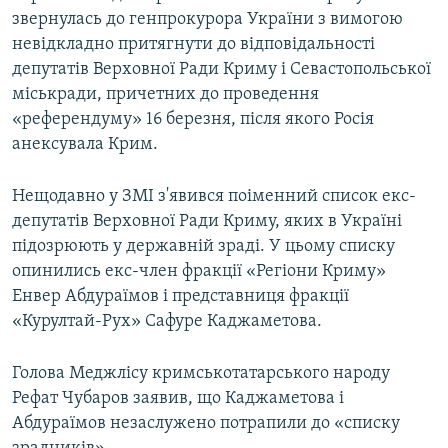
звернулась до генпрокурора України з вимогою
невідкладно притягнути до відповідальності
депутатів Верховної Ради Криму і Севастопольської
міськради, причетних до проведення
«референдуму» 16 березня, після якого Росія
анексувала Крим.
Нещодавно у ЗМІ з'явився поіменний список екс-
депутатів Верховної Ради Криму, яких в Україні
підозрюють у державній зраді. У цьому списку
опинились екс-член фракції «Регіони Криму»
Енвер Абдураїмов і представниця фракції
«Курултай-Рух» Сафуре Каджаметова.
Голова Меджлісу кримськотатарського народу
Рефат Чубаров заявив, що Каджаметова і
Абдураїмов незаслужено потрапили до «списку