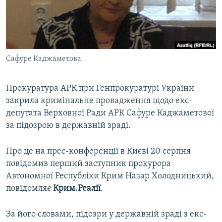
ВІДЕОУРОКИ «ELIFBE»
Русский
СВІДЧЕННЯ ОКУПАЦІЇ
Qırımtatar
УКРАЇНСЬКА ПРОБЛЕМА КРИМУ
Сафуре Каджаметова
ДОЛУЧАЙСЯ!
ІНФОГРАФІКА
Прокуратура АРК при Генпрокуратурі України
закрила кримінальне провадження щодо екс-
Усі сайти RFE/RL
депутата Верховної Ради АРК Сафуре Каджаметової
за підозрою в державній зраді.
Про це на прес-конференції в Києві 20 серпня
повідомив перший заступник прокурора
Автономної Республіки Крим Назар Холодницький,
повідомляє
Крим.Реалії
.
За його словами, підозри у державній зраді з екс-