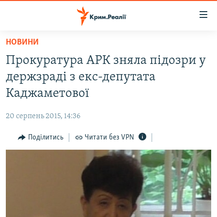
Доступність
посилання
Перейти
НОВИНИ
до
НОВИНИ
Прокуратура АРК зняла підозри у
основного
ВОДА.КРИМ
матеріалу
держзраді з екс-депутата
ВІДЕО ТА ФОТО
Перейти
Каджаметової
до
ПОЛІТИКА
основної
20 серпень 2015, 14:36
БЛОГИ
навігації
Перейти
Поділитись
Читати без VPN
ПОГЛЯД
до
ІНТЕРВ'Ю
пошуку
ВСЕ ЗА ДЕНЬ
СПЕЦПРОЕКТИ
ЯК ОБІЙТИ БЛОКУВАННЯ
ДЕПОРТАЦІЯ