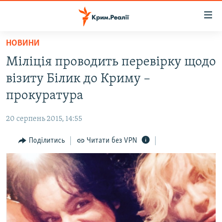
Доступність
посилання
Перейти
НОВИНИ
до
НОВИНИ
Міліція проводить перевірку щодо
основного
ВОДА.КРИМ
матеріалу
візиту Білик до Криму –
ВІДЕО ТА ФОТО
Перейти
прокуратура
до
ПОЛІТИКА
основної
20 серпень 2015, 14:55
БЛОГИ
навігації
Перейти
Поділитись
Читати без VPN
ПОГЛЯД
до
ІНТЕРВ'Ю
пошуку
ВСЕ ЗА ДЕНЬ
СПЕЦПРОЕКТИ
ЯК ОБІЙТИ БЛОКУВАННЯ
ДЕПОРТАЦІЯ