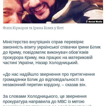
ВІДЕОУРОКИ «ELIFBE»
Русский
СВІДЧЕННЯ ОКУПАЦІЇ
Qırımtatar
УКРАЇНСЬКА ПРОБЛЕМА КРИМУ
Філіп Кіркоров та Ірина Білик у Ялті
ДОЛУЧАЙСЯ!
ІНФОГРАФІКА
Міністерство внутрішніх справ перевіряє
законність візиту української співачки Ірини Білик
Усі сайти RFE/RL
до Криму, повідомляє виконувач обов’язків
прокурора Криму, яка працює на материковій
частині України, Назар Холодницький.
«До нас надійшло звернення про притягнення
громадянки Білик до відповідальності за
незаконний перетин кордону, – сказав він.
За словами Холодницького, це звернення
прокуратура направила до МВС із метою