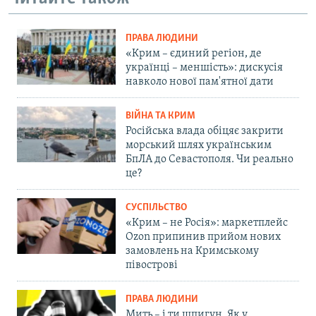
ПРАВА ЛЮДИНИ
«Крим – єдиний регіон, де
українці – меншість»: дискусія
навколо нової пам'ятної дати
ВІЙНА ТА КРИМ
Російська влада обіцяє закрити
морський шлях українським
БпЛА до Севастополя. Чи реально
це?
СУСПІЛЬСТВО
«Крим – не Росія»: маркетплейс
Ozon припинив прийом нових
замовлень на Кримському
півострові
ПРАВА ЛЮДИНИ
Мить – і ти шпигун. Як у