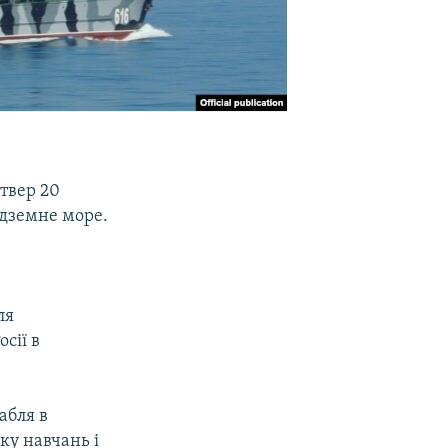
твер 20
едземне море.
ля
сії в
абля в
ку навчань і