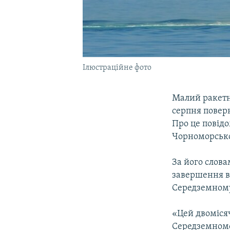
Ілюстраційне фото
Малий ракетн
серпня повер
Про це повід
Чорноморськог
За його слов
завершення ви
Середземному
«Цей двоміся
Середземномо