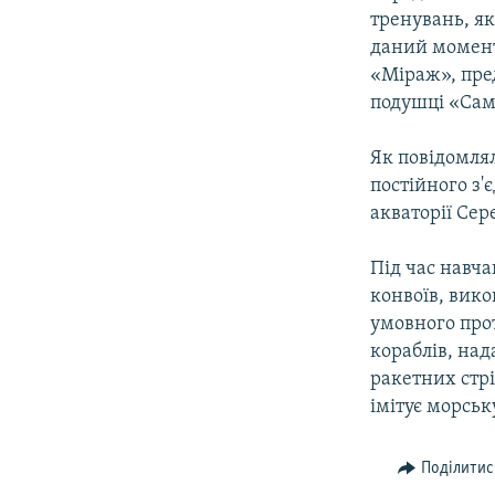
тренувань, як
даний момент
«Міраж», пре
подушці «Саму
Як повідомл
постійного з'
акваторії Сер
Під час навча
конвоїв, вико
умовного про
кораблів, на
ракетних стрі
імітує морську
Поділитис