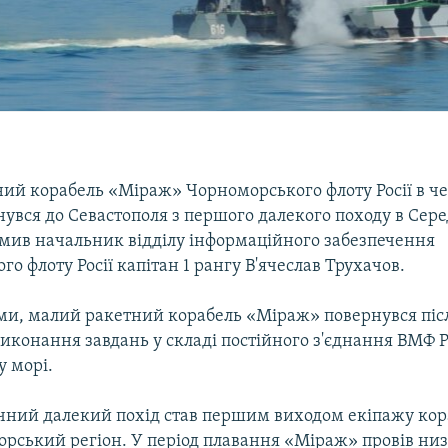
ий корабель «Міраж» Чорноморського флоту Росії в че
нувся до Севастополя з першого далекого походу в Сер
омив начальник відділу інформаційного забезпечення
о флоту Росії капітан 1 рангу В'ячеслав Трухачов.
ами, малий ракетний корабель «Міраж» повернувся піс
конання завдань у складі постійного з'єднання ВМФ Ро
 морі.
чний далекий похід став першим виходом екіпажу кор
рський регіон. У період плавання «Міраж» провів низ