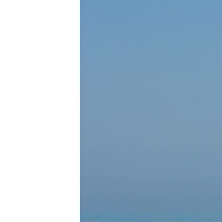
ВІДЕОУРОКИ «ELIFBE»
СВІДЧЕННЯ ОКУПАЦІЇ
УКРАЇНСЬКА ПРОБЛЕМА КРИМУ
ІНФОГРАФІКА