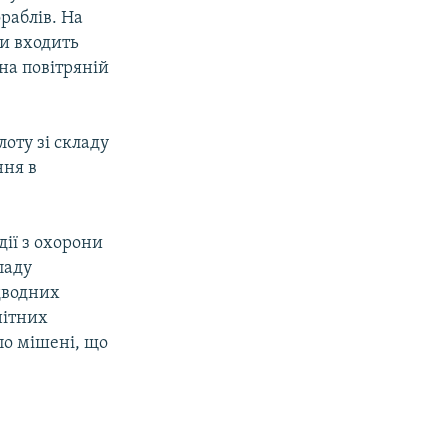
ораблів. На
и входить
на повітряній
оту зі складу
ння в
дії з охорони
паду
дводних
нітних
по мішені, що