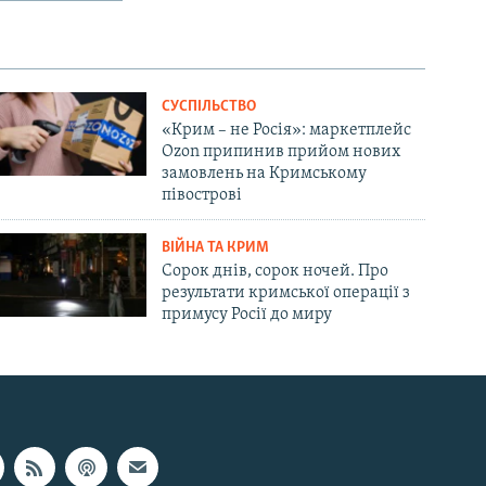
СУСПІЛЬСТВО
«Крим – не Росія»: маркетплейс
Ozon припинив прийом нових
замовлень на Кримському
півострові
ВІЙНА ТА КРИМ
Сорок днів, сорок ночей. Про
результати кримської операції з
примусу Росії до миру