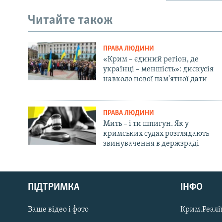
Читайте також
ПРАВА ЛЮДИНИ
«Крим – єдиний регіон, де
українці – меншість»: дискусія
навколо нової пам'ятної дати
ПРАВА ЛЮДИНИ
Мить – і ти шпигун. Як у
кримських судах розглядають
звинувачення в держзраді
Русский
ПІДТРИМКА
ІНФО
Qırımtatar
Ваше відео і фото
Крим.Реалії
ДОЛУЧАЙСЯ!