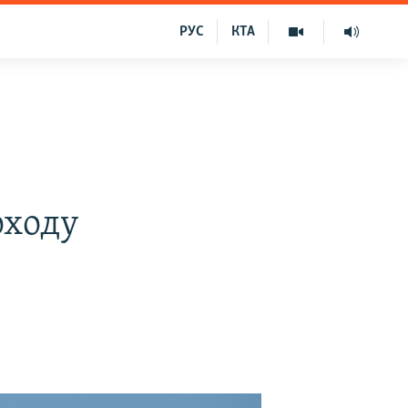
РУС
КТА
оходу