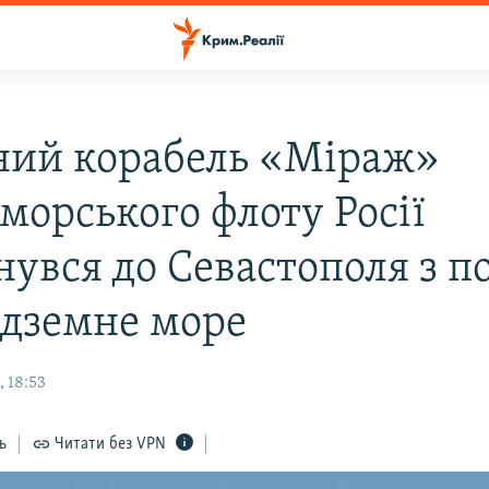
ний корабель «Міраж»
морського флоту Росії
нувся до Севастополя з п
едземне море
 18:53
ь
Читати без VPN