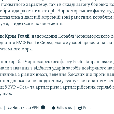
 приватного характеру, так і в складі загону бойових к
 бригада ракетних катерів Чорноморського флоту, куд
дставлена в далекій морській зоні ракетним кораблем 
м», – йдеться в повідомленні.
яли
Крим.Реалії
, напередодні Кораблі Чорноморського фл
єднання ВМФ Росії в Середземному морі провели навча
едземного моря.
ння кораблі Чорноморського флоту Росії відпрацювали 
нали завдання з відбиття ударів засобів повітряного на
тивника з різних висот, ведення бойових дій проти на
дання допомоги пошкодженому судну з виконанням зе
льб ЗУР «Оса» та артилерією і артилерійських стрільб 
 ціль.
ь
Читати без VPN
Follow us
Print