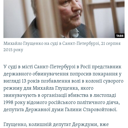
ВІДЕОУРОКИ «ELIFBE»
Русский
СВІДЧЕННЯ ОКУПАЦІЇ
Qırımtatar
УКРАЇНСЬКА ПРОБЛЕМА КРИМУ
ДОЛУЧАЙСЯ!
ІНФОГРАФІКА
Михайло Глущенко на суді в Санкт-Петербурзі, 21 серпня
2015 року
Усі сайти RFE/RL
У суді в місті Санкт-Петербурзі в Росії представник
державного обвинувачення попросив покарання у
вигляді 13 років позбавлення волі в колонії суворого
режиму для Михайла Глущенка, якого
звинувачують в організації вбивства в листопаді
1998 року відомого російського політичного діяча,
депутата Державної думи Галини Старовойтової.
Глущенко, колишній депутат Держдуми, вже