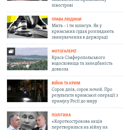
півострові
ПРАВА ЛЮДИНИ
Мить – і ти шпигун. Як у
кримських судах розглядають
звинувачення в держзраді
ФОТОГАЛЕРЕЇ
Краса Сімферопольського
водосховища та занедбаність
довкола
ВІЙНА ТА КРИМ
Сорок днів, сорок ночей. Про
результати кримської операції з
примусу Росії до миру
ПОЛІТИКА
«Короткострокова акція
перетворилася на війну на