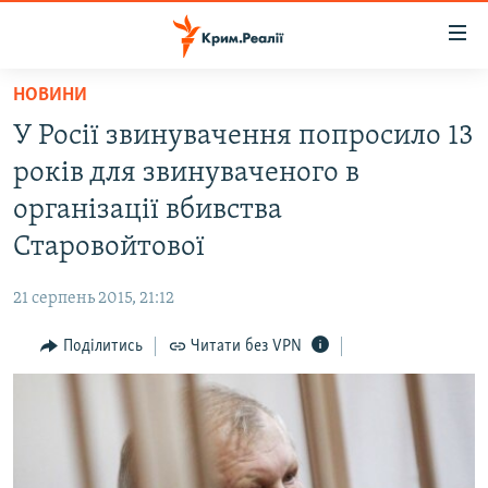
Доступність
посилання
Перейти
НОВИНИ
до
НОВИНИ
У Росії звинувачення попросило 13
основного
ВОДА.КРИМ
матеріалу
років для звинуваченого в
ВІДЕО ТА ФОТО
Перейти
організації вбивства
до
ПОЛІТИКА
Старовойтової
основної
БЛОГИ
навігації
21 серпень 2015, 21:12
Перейти
ПОГЛЯД
до
Поділитись
Читати без VPN
ІНТЕРВ'Ю
пошуку
ВСЕ ЗА ДЕНЬ
СПЕЦПРОЕКТИ
ЯК ОБІЙТИ БЛОКУВАННЯ
ДЕПОРТАЦІЯ