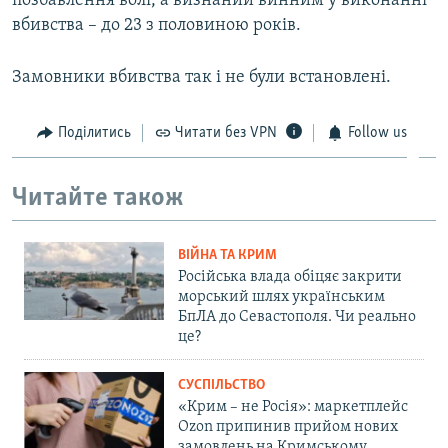
позбавлення волі, а визнаний винним у виконанні
вбивства – до 23 з половиною років.
Замовники вбивства так і не були встановлені.
Поділитись
Читати без VPN
Follow us
Читайте також
ВІЙНА ТА КРИМ
Російська влада обіцяє закрити
морський шлях українським
БпЛА до Севастополя. Чи реально
це?
СУСПІЛЬСТВО
«Крим – не Росія»: маркетплейс
Ozon припинив прийом нових
замовлень на Кримському