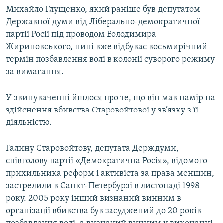
Михайло Глущенко, який раніше був депутатом
Державної думи від Ліберально-демократичної
партії Росії під проводом Володимира
Жириновського, нині вже відбуває восьмирічний
термін позбавлення волі в колонії суворого режиму
за вимагання.
У звинуваченні йшлося про те, що він мав намір на
здійснення вбивства Старовойтової у зв’язку з її
діяльністю.
Галину Старовойтову, депутата Держдуми,
співголову партії «Демократична Росія», відомого
прихильника реформ і активіста за права меншин,
застрелили в Санкт-Петербурзі в листопаді 1998
року. 2005 року інший визнаний винним в
організації вбивства був засуджений до 20 років