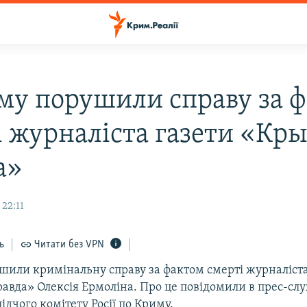
му порушили справу за 
і журналіста газети «Кр
а»
 22:11
ь
Читати без VPN
шили кримінальну справу за фактом смерті журналіста
авда» Олексія Ермоліна. Про це повідомили в прес-слу
ідчого комітету Росії по Криму.