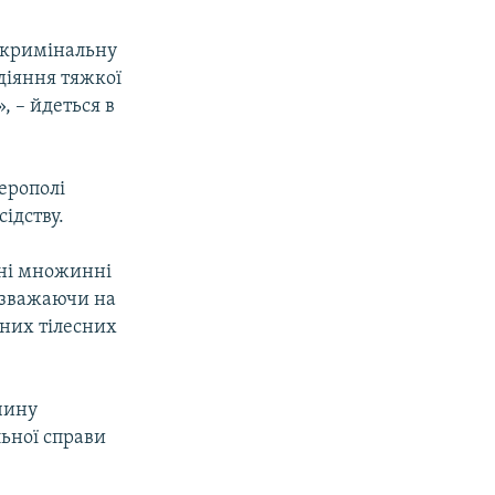
 кримінальну
одіяння тяжкої
, – йдеться в
ферополі
ідству.
яні множинні
езважаючи на
аних тілесних
чину
льної справи