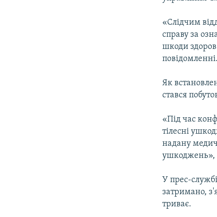
ВІДЕОУРОКИ «ELIFBE»
СВІДЧЕННЯ ОКУПАЦІЇ
«Слідчим від
справу за озн
УКРАЇНСЬКА ПРОБЛЕМА КРИМУ
шкоди здоров'
ІНФОГРАФІКА
повідомленні
Як встановлен
стався побуто
«Під час конф
тілесні ушко
надану медич
ушкоджень», 
У прес-службі
затримано, з'
триває.