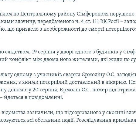
ділом по Центральному району Сімферополя порушено
аками злочину, передбаченого ч. 4 ст. 111 КК Росії – зап
ю, що призвело з необережності до смерті потерпілого»
.
о слідством, 19 серпня у дворі одного з будинків у Сім
вий конфлікт між двома його жителями, які жили по сус
лікту одному з учасників сварки Єрмоліну О.С. заподі
дження, з якими потерпілий доставлений в лікарню. Н
ну допомогу 20 серпня, Єрмолін О.С. помер від отрим
– йдеться в повідомленні.
 відомства зазначили, що підозрюваного у скоєнні зло
ясовуються всі обставини події. Розслідування криміна