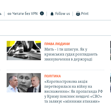
ь
Читати без VPN
Follow us
Print
ПРАВА ЛЮДИНИ
Мить – і ти шпигун. Як у
кримських судах розглядають
звинувачення в держзраді
ПОЛІТИКА
«Короткострокова акція
перетворилася на війну на
виснаження»: Як пропаганда РФ
у Криму пояснює невдачі «СВО»
та залякує «мінними атаками»