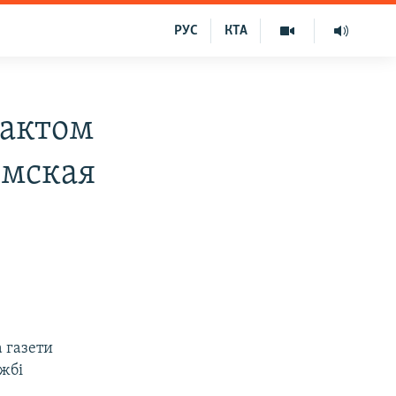
РУС
КТА
фактом
ымская
 газети
жбі