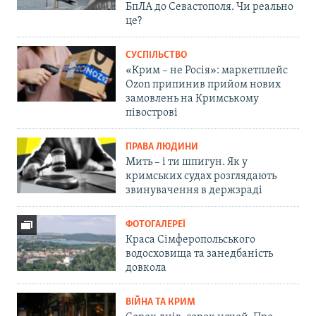
БпЛА до Севастополя. Чи реально
це?
СУСПІЛЬСТВО
«Крим – не Росія»: маркетплейс
Ozon припинив прийом нових
замовлень на Кримському
півострові
ПРАВА ЛЮДИНИ
Мить – і ти шпигун. Як у
кримських судах розглядають
звинувачення в держзраді
ФОТОГАЛЕРЕЇ
Краса Сімферопольського
водосховища та занедбаність
довкола
ВІЙНА ТА КРИМ