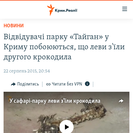
Доступність
посилання
Перейти
НОВИНИ
до
НОВИНИ
Відвідувачі парку «Тайган» у
основного
ВОДА.КРИМ
матеріалу
Криму побоюються, що леви з'їли
ВІДЕО ТА ФОТО
Перейти
другого крокодила
до
ПОЛІТИКА
основної
22 серпень 2015, 20:54
БЛОГИ
навігації
Перейти
Поділитись
Читати без VPN
ПОГЛЯД
до
ІНТЕРВ'Ю
пошуку
У сафарі-парку леви з'їли крокодила
ВСЕ ЗА ДЕНЬ
СПЕЦПРОЕКТИ
No media source currently available
ЯК ОБІЙТИ БЛОКУВАННЯ
ДЕПОРТАЦІЯ