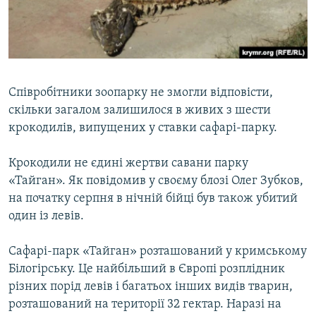
Співробітники зоопарку не змогли відповісти,
скільки загалом залишилося в живих з шести
крокодилів, випущених у ставки сафарі-парку.
Крокодили не єдині жертви савани парку
«Тайган». Як повідомив у своєму блозі Олег Зубков,
на початку серпня в нічній бійці був також убитий
один із левів.
Сафарі-парк «Тайган» розташований у кримському
Білогірську. Це найбільший в Європі розплідник
різних порід левів і багатьох інших видів тварин,
розташований на території 32 гектар. Наразі на