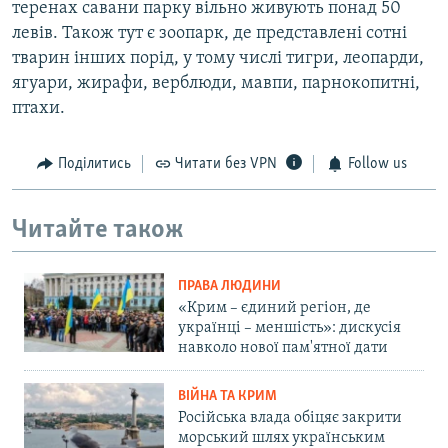
теренах савани парку вільно живують понад 50
левів. Також тут є зоопарк, де представлені сотні
тварин інших порід, у тому числі тигри, леопарди,
ягуари, жирафи, верблюди, мавпи, парнокопитні,
птахи.
Поділитись
Читати без VPN
Follow us
Читайте також
ПРАВА ЛЮДИНИ
«Крим – єдиний регіон, де
українці – меншість»: дискусія
навколо нової пам'ятної дати
ВІЙНА ТА КРИМ
Російська влада обіцяє закрити
морський шлях українським