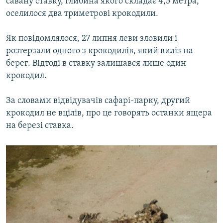
савану ставку, глибина якого складає 4,5 метра,
оселилося два триметрові крокодили.
Як повідомлялося, 27 липня леви зловили і
розтерзали одного з крокодилів, який виліз на
берег. Відтоді в ставку залишався лише один
крокодил.
За словами відвідувачів сафарі-парку, другий
крокодил не вцілів, про це говорять останки ящера
на березі ставка.