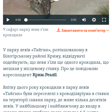
ВІДЕОУРОКИ «ELIFBE»
Русский
СВІДЧЕННЯ ОКУПАЦІЇ
Qırımtatar
0:00
0:53
УКРАЇНСЬКА ПРОБЛЕМА КРИМУ
У сафарі-парку леви з'їли
Завантажити на комп'ютер
ДОЛУЧАЙСЯ!
ІНФОГРАФІКА
крокодила
У парку левів «Тайган», розташованому в
Усі сайти RFE/RL
Білогірському районі Криму, відвідувачі
подейкують, що леви з'їли ще одного крокодила, що
мешкав у місцевому ставку. Про це повідомляє
кореспондент
Крим.Реалії
.
Влітку цього року крокодили в парку левів
«Тайган» були переселені з крокоділяріума в ставки
на території савани парку, де живе кілька десятків
левів. У найбільшому і найближчому до входу в