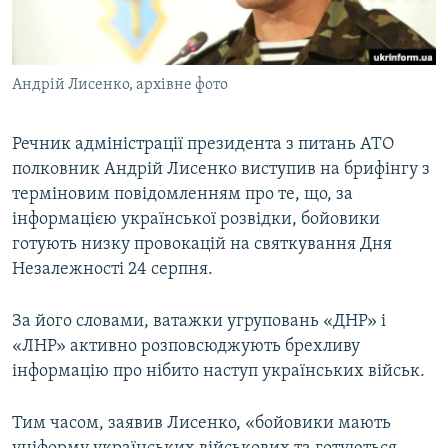
ВІДЕОУРОКИ «ELIFBE»
Русский
СВІДЧЕННЯ ОКУПАЦІЇ
Qırımtatar
Андрій Лисенко, архівне фото
УКРАЇНСЬКА ПРОБЛЕМА КРИМУ
ДОЛУЧАЙСЯ!
ІНФОГРАФІКА
Речник адміністрації президента з питань АТО
полковник Андрій Лисенко виступив на брифінгу з
терміновим повідомленням про те, що, за
Усі сайти RFE/RL
інформацією української розвідки, бойовики
готують низку провокацій на святкування Дня
Незалежності 24 серпня.
За його словами, ватажки угруповань «ДНР» і
«ЛНР» активно розповсюджують брехливу
інформацію про нібито наступ українських військ.
Тим часом, заявив Лисенко, «бойовики мають