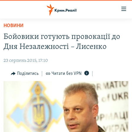
Доступність
посилання
Перейти
НОВИНИ
до
НОВИНИ
Бойовики готують провокації до
основного
ВОДА.КРИМ
матеріалу
Дня Незалежності – Лисенко
ВІДЕО ТА ФОТО
Перейти
до
23 серпень 2015, 17:10
ПОЛІТИКА
основної
БЛОГИ
Поділитись
Читати без VPN
навігації
Перейти
ПОГЛЯД
до
ІНТЕРВ'Ю
пошуку
ВСЕ ЗА ДЕНЬ
СПЕЦПРОЕКТИ
ЯК ОБІЙТИ БЛОКУВАННЯ
ДЕПОРТАЦІЯ