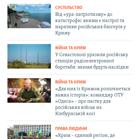
СУСПІЛЬСТВО
Від «ура-патріотизму» до
катастрофи: якими є настрої та
наративи російських блогерів у
Криму
ВІЙНА ТА КРИМ
У Севастополі уразили російську
станцію радіоелектронної
боротьби: якими будуть наслідки
ВІЙНА ТА КРИМ
«Для них із Кримом розпочнеться
важка історія»: командир ОТУ
«Одеса» – про пастку для
російських військ на
Кінбурнській косі
ПРАВА ЛЮДИНИ
«Крим – єдиний регіон, де