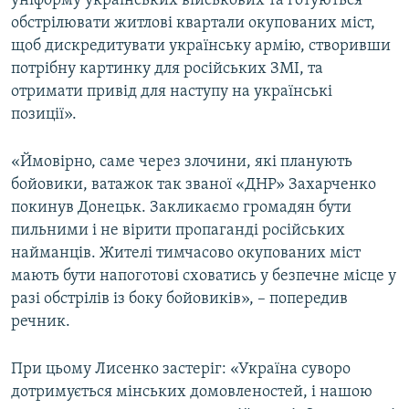
уніформу українських військових та готуються
обстрілювати житлові квартали окупованих міст,
щоб дискредитувати українську армію, створивши
потрібну картинку для російських ЗМІ, та
отримати привід для наступу на українські
позиції».
«Ймовірно, саме через злочини, які планують
бойовики, ватажок так званої «ДНР» Захарченко
покинув Донецьк. Закликаємо громадян бути
пильними і не вірити пропаганді російських
найманців. Жителі тимчасово окупованих міст
мають бути напоготові сховатись у безпечне місце у
разі обстрілів із боку бойовиків», – попередив
речник.
При цьому Лисенко застеріг: «Україна суворо
дотримується мінських домовленостей, і нашою