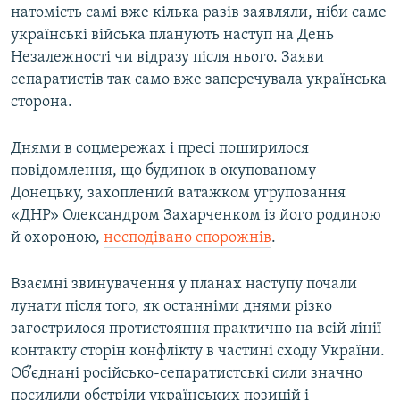
натомість самі вже кілька разів заявляли, ніби саме
українські війська планують наступ на День
Незалежності чи відразу після нього. Заяви
сепаратистів так само вже заперечувала українська
сторона.
Днями в соцмережах і пресі поширилося
повідомлення, що будинок в окупованому
Донецьку, захоплений ватажком угруповання
«ДНР» Олександром Захарченком із його родиною
й охороною,
несподівано спорожнів
.
Взаємні звинувачення у планах наступу почали
лунати після того, як останніми днями різко
загострилося протистояння практично на всій лінії
контакту сторін конфлікту в частині сходу України.
Об’єднані російсько-сепаратистські сили значно
посилили обстріли українських позицій і