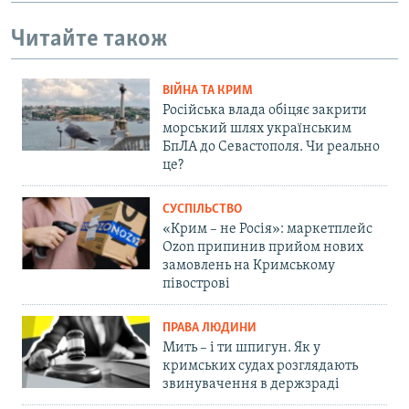
Читайте також
ВІЙНА ТА КРИМ
Російська влада обіцяє закрити
морський шлях українським
БпЛА до Севастополя. Чи реально
це?
СУСПІЛЬСТВО
«Крим – не Росія»: маркетплейс
Ozon припинив прийом нових
замовлень на Кримському
півострові
ПРАВА ЛЮДИНИ
Мить – і ти шпигун. Як у
кримських судах розглядають
звинувачення в держзраді