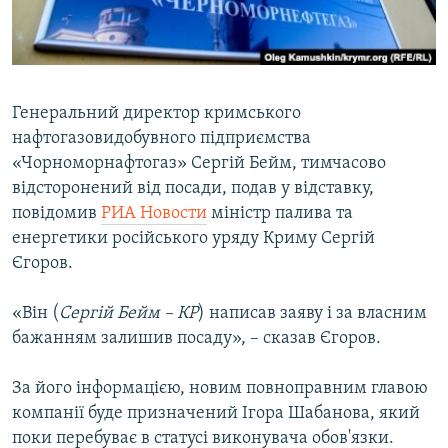
ВІДЕОУРОКИ «ELIFBE»
Русский
СВІДЧЕННЯ ОКУПАЦІЇ
Qırımtatar
УКРАЇНСЬКА ПРОБЛЕМА КРИМУ
Генеральний директор кримського
ДОЛУЧАЙСЯ!
ІНФОГРАФІКА
нафтогазовидобувного підприємства
«Чорноморнафтогаз» Сергій Бейм, тимчасово
відсторонений від посади, подав у відставку,
повідомив
РИА Новости
міністр палива та
Усі сайти RFE/RL
енергетики російського уряду Криму Сергій
Єгоров.
«Він (
Сергій Бейм – КР
) написав заяву і за власним
бажанням залишив посаду», – сказав Єгоров.
За його інформацією, новим повноправним главою
компанії буде призначений Ігора Шабанова, який
поки перебуває в статусі виконувача обов'язки.