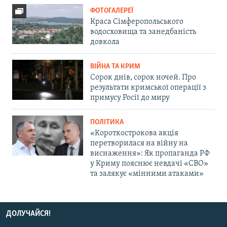
ФОТОГАЛЕРЕЇ
Краса Сімферопольського
водосховища та занедбаність
довкола
ВІЙНА ТА КРИМ
Сорок днів, сорок ночей. Про
результати кримської операції з
примусу Росії до миру
ПОЛІТИКА
«Короткострокова акція
перетворилася на війну на
виснаження»: Як пропаганда РФ
у Криму пояснює невдачі «СВО»
та залякує «мінними атаками»
ДОЛУЧАЙСЯ!