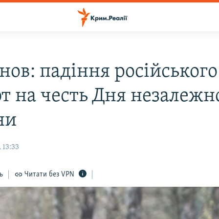
нов: падіння російського
ют на честь Дня незалежн
ни
 13:33
ь
Читати без VPN