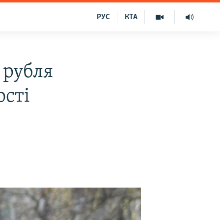
РУС
КТА
 рубля
ості