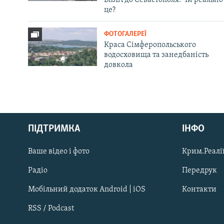
це?
ФОТОГАЛЕРЕЇ
Краса Сімферопольського
водосховища та занедбаність
довкола
Русский
ПІДТРИМКА
ІНФО
Qırımtatar
Ваше відео і фото
Крим.Реалії
ДОЛУЧАЙСЯ!
Радіо
Передрук
Мобільний додаток Android | iOS
Контакти
RSS / Podcast
Усі сайти RFE/RL