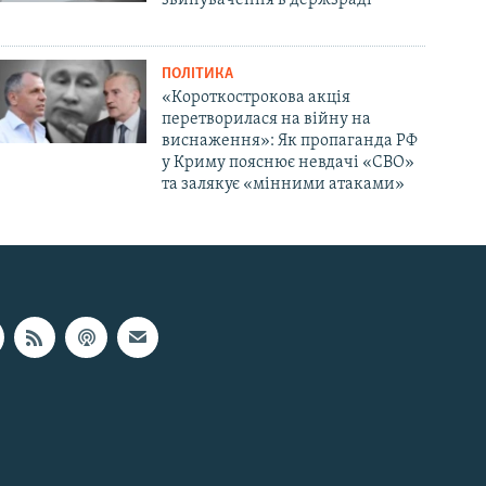
ПОЛІТИКА
«Короткострокова акція
перетворилася на війну на
виснаження»: Як пропаганда РФ
у Криму пояснює невдачі «СВО»
та залякує «мінними атаками»