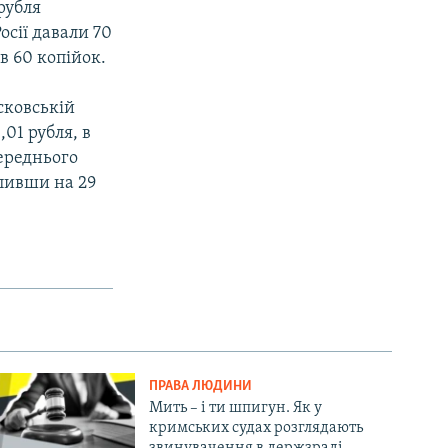
рубля
осії давали 70
в 60 копійок.
сковській
,01 рубля, в
переднього
упивши на 29
ПРАВА ЛЮДИНИ
Мить – і ти шпигун. Як у
кримських судах розглядають
звинувачення в держзраді