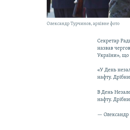
Олександр Турчинов, архівне фото
Секретар Рад
назвав чергов
України», що 
«У День незал
нафту. Дрібни
В День Незал
нафту. Дрібн
— Олександр