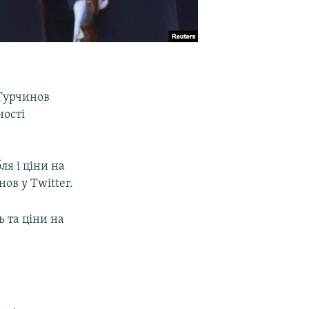
 Турчинов
ності
я і ціни на
ов у Twitter.
 та ціни на