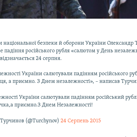
и національної безпеки й оборони України Олександр
е падіння російського рубля «салютом у День незалеж
відзначається 24 серпня.
ежності України салютували падінням російського рубл
ця, а приємно. З Днем незалежності», – написав Турчин
ежності України салютували падінням російський рубль
ичка,а приємно.З Днем Незалежності!
 Турчинов (@Turchynov)
24 Серпень 2015