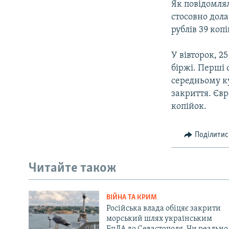
Як повідомлял
стосовно дола
рублів 39 коп
У вівторок, 2
біржі. Перші 
середньому ку
закриття. Євр
копійок.
Поділитис
Читайте також
ВІЙНА ТА КРИМ
Російська влада обіцяє закрити
морський шлях українським
БпЛА до Севастополя. Чи реально