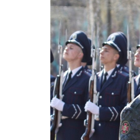
ВІДЕОУРОКИ «ELIFBE»
СВІДЧЕННЯ ОКУПАЦІЇ
УКРАЇНСЬКА ПРОБЛЕМА КРИМУ
ІНФОГРАФІКА