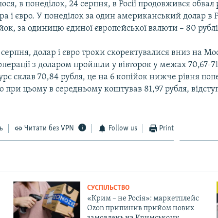
ося, в понеділок, 24 серпня, в Росії продовжився обвал 
ра і євро. У понеділок за один американський долар в Р
ійок, за одиницю єдиної європейської валюти – 80 рублі
5 серпня, долар і євро трохи скоректувалися вниз на Мо
операції з доларом пройшли у вівторок у межах 70,67-71
рс склав 70,84 рубля, це на 6 копійок нижче рівня по
о при цьому в середньому коштував 81,97 рубля, відст
ь
Читати без VPN
Follow us
Print
СУСПІЛЬСТВО
«Крим – не Росія»: маркетплейс
Ozon припинив прийом нових
замовлень на Кримському