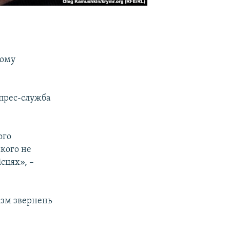
щому
 прес-служба
ого
акого не
сцях», –
ізм звернень