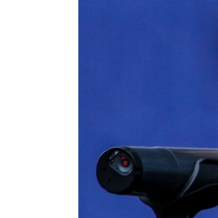
ВІДЕОУРОКИ «ELIFBE»
СВІДЧЕННЯ ОКУПАЦІЇ
УКРАЇНСЬКА ПРОБЛЕМА КРИМУ
ІНФОГРАФІКА