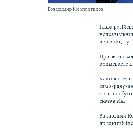
Володимир Константинов
Глава російс
неправильним
керівництву.
Про це він за
кримського п
«Ламається в
самоврядуванн
повинно бути.
сказав він.
За словами К
як єдиний ін