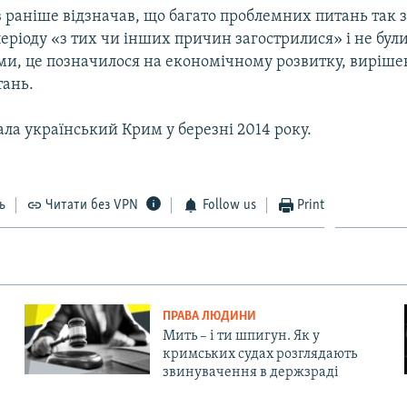
 раніше відзначав, що багато проблемних питань так 
еріоду «з тих чи інших причин загострилися» і не були
ми, це позначилося на економічному розвитку, виріше
ань.
ала український Крим у березні 2014 року.
ь
Читати без VPN
Follow us
Print
ПРАВА ЛЮДИНИ
Мить – і ти шпигун. Як у
кримських судах розглядають
звинувачення в держзраді