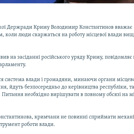
ької Держради Криму Володимир Константинов вважає
, коли люди скаржаться на роботу місцевої влади ви
явив на засіданні російського уряду Криму, повідомляє
арламенту.
ся система влади і громадяни, минаючи органи місцев
я, йдуть безпосередньо до керівництва республіки, т
 Питання необхідно вирішувати в повному обсязі на мі
онстантинова, кримчани не повинні сприймати механ
струмент роботи влади.