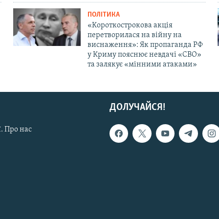
ПОЛІТИКА
«Короткострокова акція
перетворилася на війну на
виснаження»: Як пропаганда РФ
у Криму пояснює невдачі «СВО»
та залякує «мінними атаками»
ДОЛУЧАЙСЯ!
. Про нас