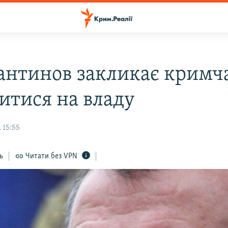
антинов закликає кримч
итися на владу
 15:55
ь
Читати без VPN