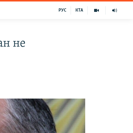
РУС
КТА
ан не