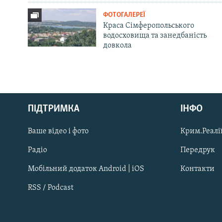
ФОТОГАЛЕРЕЇ
Краса Сімферопольського
водосховища та занедбаність
довкола
Русский
ПІДТРИМКА
ІНФО
Qırımtatar
Ваше відео і фото
Крим.Реалії
ДОЛУЧАЙСЯ!
Радіо
Передрук
Мобільний додаток Android | iOS
Контакти
RSS / Podcast
Усі сайти RFE/RL