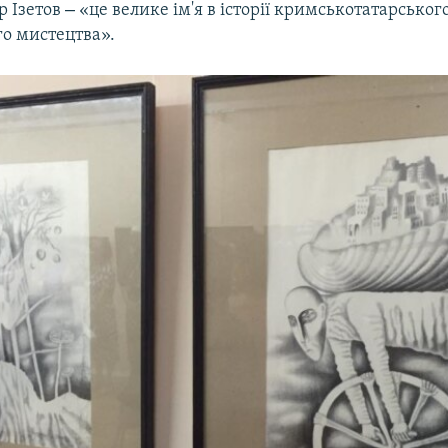
–
р Ізетов
«це велике ім'я в історії кримськотатарськог
го мистецтва».