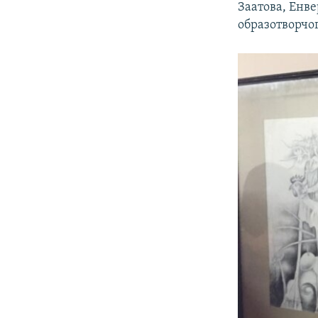
Заатова, Енве
образотворчо