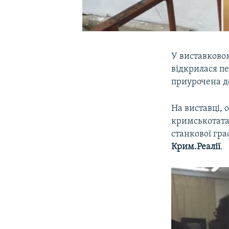
У виставково
відкрилася п
приурочена до
На виставці, 
кримськотата
станкової гра
Крим.Реалії
.