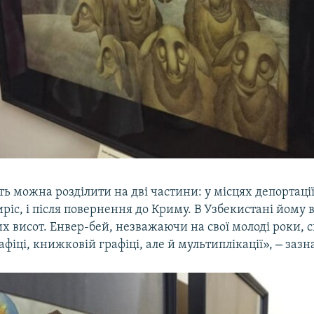
ть можна розділити на дві частини: у місцях депортації
иріс, і після повернення до Криму. В Узбекистані йому 
х висот. Енвер-бей, незважаючи на свої молоді роки, с
–
рафіці, книжковій графіці, але й мультиплікації»,
зазна