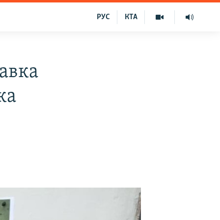
РУС
КТА
тавка
ка