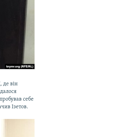
, де він
вдалося
пробував себе
чив Ізетов.