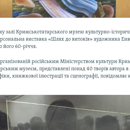
му залі Кримськотатарського музею культурно-істори
ерсональна виставка «Шлях до витоків» художника Енве
 його 60-річчя.
організованій російським Міністерством культури Кри
рським музеєм, представлені понад 40 творів автора 
фіки, книжкової ілюстрації та сценографії, повідомляє