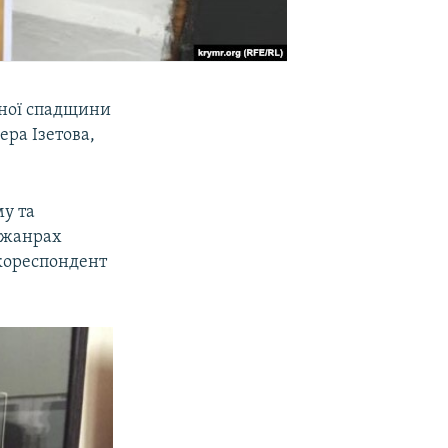
чної спадщини
ра Ізетова,
му та
в жанрах
 кореспондент