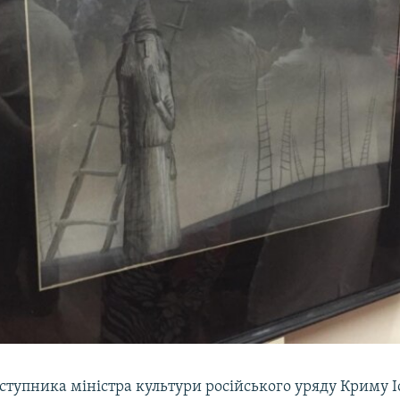
ступника міністра культури російського уряду Криму 