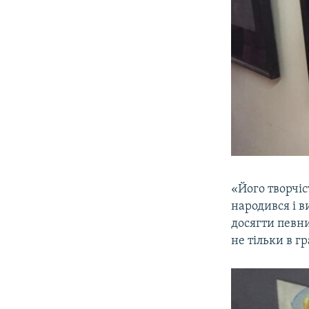
«Його творчіс
народився і в
досягти певни
не тільки в г