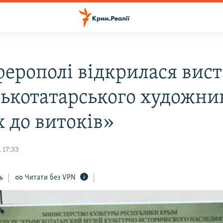
ферополі відкрилася вис
ькотатарського художни
 до витоків»
 17:33
ь
Читати без VPN