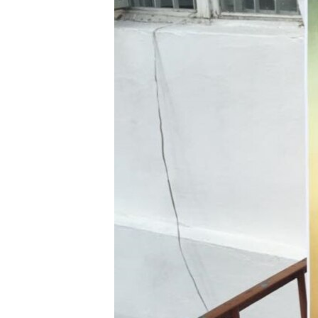
ВІДЕОУРОКИ «ELIFBE»
СВІДЧЕННЯ ОКУПАЦІЇ
УКРАЇНСЬКА ПРОБЛЕМА КРИМУ
ІНФОГРАФІКА