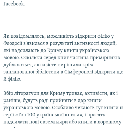
Facebook.
ВІДЕОУРОКИ «ELIFBE»
Русский
СВІДЧЕННЯ ОКУПАЦІЇ
Qırımtatar
УКРАЇНСЬКА ПРОБЛЕМА КРИМУ
ДОЛУЧАЙСЯ!
Як повідомлялось, можливість відкрити філію у
ІНФОГРАФІКА
Феодосії з'явилася в результаті активності людей,
які надсилають до Криму книги українською
мовою. Оскільки серед книг частина примірників
Усі сайти RFE/RL
дублюються, активісти вирішили крім
запланованої бібліотеки в Сімферополі відкрити ще
й філію.
Збір літератури для Криму триває, активісти, як і
раніше, будуть раді прийняти в дар книги
українською мовою. Особливо чекають тут книги із
серії «Топ 100 української книги», і просять
надсилати нові екземпляри або книги в хорошому