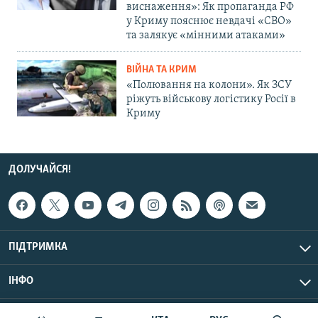
виснаження»: Як пропаганда РФ
у Криму пояснює невдачі «СВО»
та залякує «мінними атаками»
ВІЙНА ТА КРИМ
«Полювання на колони». Як ЗСУ
ріжуть військову логістику Росії в
Криму
ДОЛУЧАЙСЯ!
ПІДТРИМКА
ІНФО