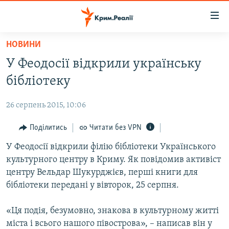
Доступність
посилання
Перейти
НОВИНИ
до
НОВИНИ
У Феодосії відкрили українську
основного
ВОДА.КРИМ
матеріалу
бібліотеку
ВІДЕО ТА ФОТО
Перейти
до
26 серпень 2015, 10:06
ПОЛІТИКА
основної
БЛОГИ
Поділитись
Читати без VPN
навігації
Перейти
ПОГЛЯД
У Феодосії відкрили філію бібліотеки Українського
до
культурного центру в Криму. Як повідомив активіст
ІНТЕРВ'Ю
пошуку
центру Вельдар Шукурджієв, перші книги для
ВСЕ ЗА ДЕНЬ
бібліотеки передані у вівторок, 25 серпня.
СПЕЦПРОЕКТИ
«Ця подія, безумовно, знакова в культурному житті
ЯК ОБІЙТИ БЛОКУВАННЯ
ДЕПОРТАЦІЯ
міста і всього нашого півострова», – написав він у