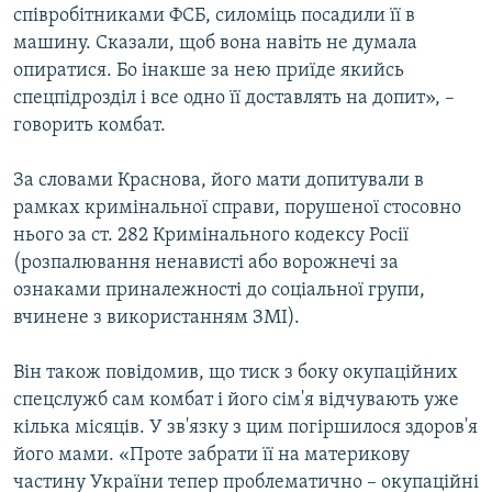
співробітниками ФСБ, силоміць посадили її в
машину. Сказали, щоб вона навіть не думала
опиратися. Бо інакше за нею приїде якийсь
спецпідрозділ і все одно її доставлять на допит», –
говорить комбат.
За словами Краснова, його мати допитували в
рамках кримінальної справи, порушеної стосовно
нього за ст. 282 Кримінального кодексу Росії
(розпалювання ненависті або ворожнечі за
ознаками приналежності до соціальної групи,
вчинене з використанням ЗМІ).
Він також повідомив, що тиск з боку окупаційних
спецслужб сам комбат і його сім'я відчувають уже
кілька місяців. У зв'язку з цим погіршилося здоров'я
його мами. «Проте забрати її на материкову
частину України тепер проблематично – окупаційні