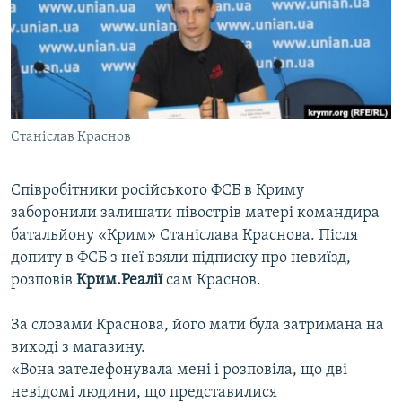
ВІДЕОУРОКИ «ELIFBE»
Русский
СВІДЧЕННЯ ОКУПАЦІЇ
Qırımtatar
УКРАЇНСЬКА ПРОБЛЕМА КРИМУ
ДОЛУЧАЙСЯ!
ІНФОГРАФІКА
Станіслав Краснов
Співробітники російського ФСБ в Криму
Усі сайти RFE/RL
заборонили залишати півострів матері командира
батальйону «Крим» Станіслава Краснова. Після
допиту в ФСБ з неї взяли підписку про невиїзд,
розповів
Крим.Реалії
сам Краснов.
За словами Краснова, його мати була затримана на
виході з магазину.
«Вона зателефонувала мені і розповіла, що дві
невідомі людини, що представилися