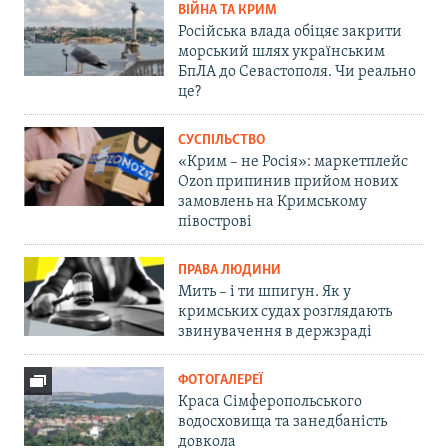
ВІЙНА ТА КРИМ
Російська влада обіцяє закрити
морський шлях українським
БпЛА до Севастополя. Чи реально
це?
СУСПІЛЬСТВО
«Крим – не Росія»: маркетплейс
Ozon припинив прийом нових
замовлень на Кримському
півострові
ПРАВА ЛЮДИНИ
Мить – і ти шпигун. Як у
кримських судах розглядають
звинувачення в держзраді
ФОТОГАЛЕРЕЇ
Краса Сімферопольського
водосховища та занедбаність
довкола