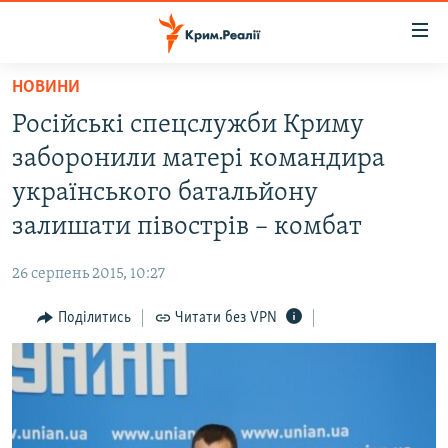
Доступність
посилання
Перейти
НОВИНИ
до
НОВИНИ
Російські спецслужби Криму
основного
ВОДА.КРИМ
матеріалу
заборонили матері командира
ВІДЕО ТА ФОТО
Перейти
українського батальйону
до
ПОЛІТИКА
залишати півострів – комбат
основної
БЛОГИ
навігації
26 серпень 2015, 10:27
Перейти
ПОГЛЯД
до
Поділитись
Читати без VPN
ІНТЕРВ'Ю
пошуку
ВСЕ ЗА ДЕНЬ
СПЕЦПРОЕКТИ
ЯК ОБІЙТИ БЛОКУВАННЯ
ДЕПОРТАЦІЯ