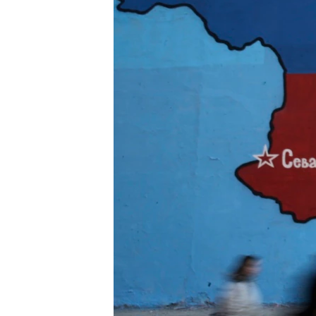
ВІДЕОУРОКИ «ELIFBE»
СВІДЧЕННЯ ОКУПАЦІЇ
УКРАЇНСЬКА ПРОБЛЕМА КРИМУ
ІНФОГРАФІКА