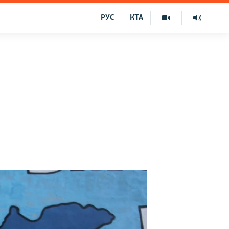
РУС
КТА