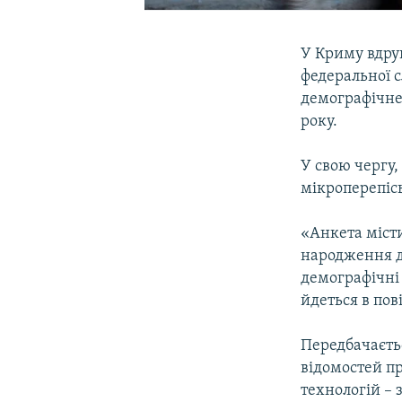
У Криму вдруг
федеральної 
демографічне
року.
У свою чергу,
мікроперепіс
«Анкета місти
народження д
демографічні 
йдеться в пов
Передбачаєтьс
відомостей п
технологій –