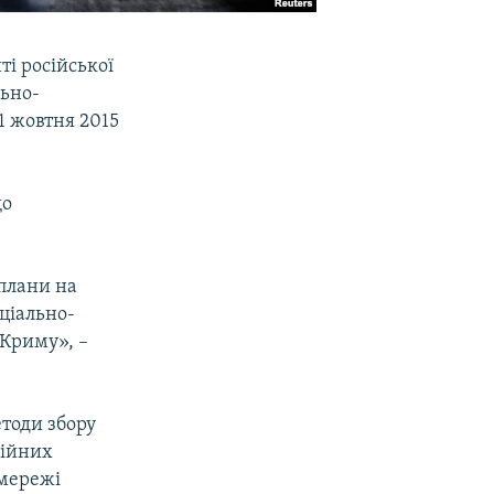
ті російської
льно-
1 жовтня 2015
що
 плани на
ціально-
 Криму», –
етоди збору
ційних
 мережі