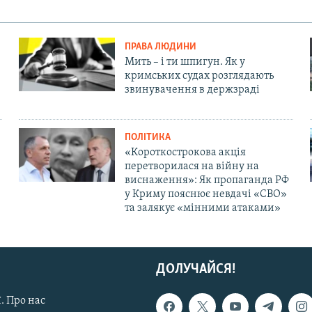
ПРАВА ЛЮДИНИ
Мить – і ти шпигун. Як у
кримських судах розглядають
звинувачення в держзраді
ПОЛІТИКА
«Короткострокова акція
перетворилася на війну на
виснаження»: Як пропаганда РФ
у Криму пояснює невдачі «СВО»
та залякує «мінними атаками»
ДОЛУЧАЙСЯ!
. Про нас