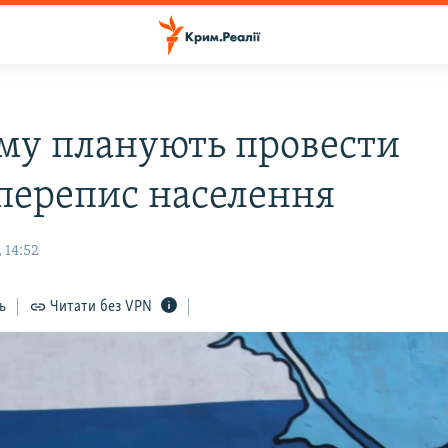
му планують провести
перепис населення
 14:52
ь
Читати без VPN