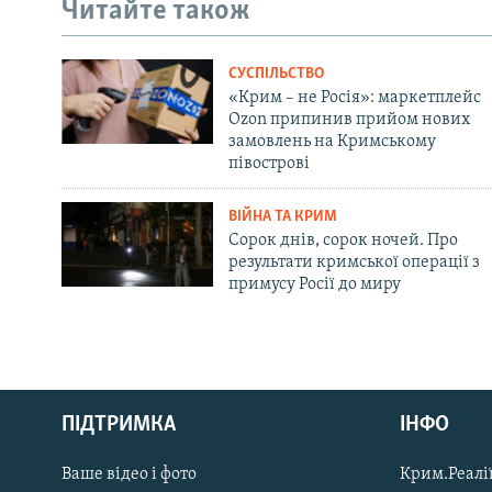
Читайте також
СУСПІЛЬСТВО
«Крим – не Росія»: маркетплейс
Ozon припинив прийом нових
замовлень на Кримському
півострові
ВІЙНА ТА КРИМ
Сорок днів, сорок ночей. Про
результати кримської операції з
примусу Росії до миру
Русский
ПІДТРИМКА
ІНФО
Qırımtatar
Ваше відео і фото
Крим.Реалії
ДОЛУЧАЙСЯ!