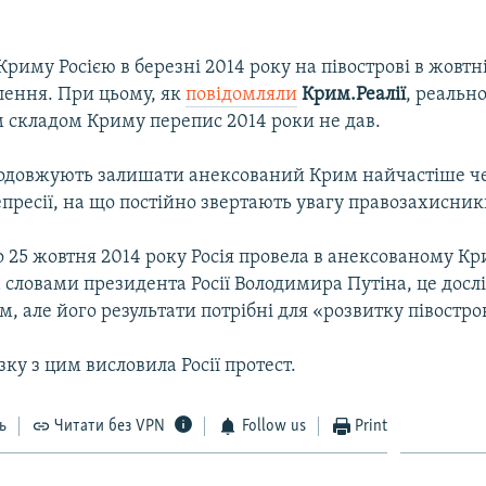
 Криму Росією в березні 2014 року на півострові в жовт
лення. При цьому, як
повідомляли
Крим.Реалії
, реальн
 складом Криму перепис 2014 роки не дав.
довжують залишати анексований Крим найчастіше че
репресії, на що постійно звертають увагу правозахисник
о 25 жовтня 2014 року Росія провела в анексованому К
 словами президента Росії Володимира Путіна, це досл
 але його результати потрібні для «розвитку півостро
зку з цим висловила Росії протест.
ь
Читати без VPN
Follow us
Print