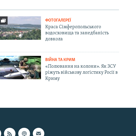
ФОТОГАЛЕРЕЇ
Краса Сімферопольського
водосховища та занедбаність
довкола
ВІЙНА ТА КРИМ
«Полювання на колони». Як ЗСУ
ріжуть військову логістику Росії в
Криму