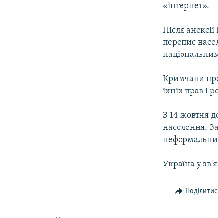
«інтернет».
Після анексії
перепис насе
національним
Кримчани про
їхніх прав і 
З 14 жовтня д
населення. За
неформальним,
Україна у зв'я
Поділитис