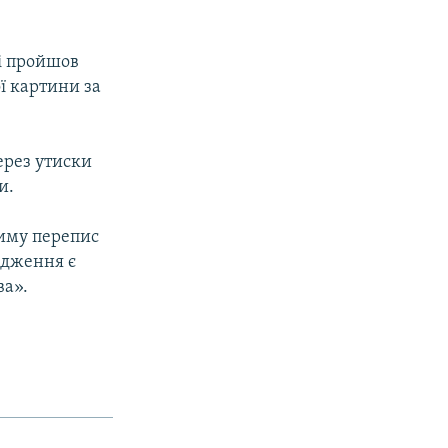
ні пройшов
ої картини за
рез утиски
и.
риму перепис
ідження є
ва».