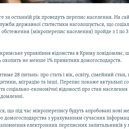
е за останній рік проведуть перепис населення. На сай
служби державної статистики наголошується, що соціа
 обстеження (мікроперепис населення) пройде з 1 по 3
 кримське управління відомства в Криму повідомляє, 
ь охопить не менше 1% приватних домогосподарств.
тиме 28 питань: про стать і вік, освіту, сімейний стан,
итини, міграцію та інші. Перепис покаже актуальні со
та соціально-економічні відомості про стан населення
ідомленні.
я, що під час мікроперепису будуть апробовані нові м
ро домогосподарства з урахуванням сучасних інформа
 заповнення електронних переписних запитальників у