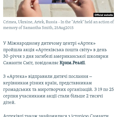
ВІДЕОУРОКИ «ELIFBE»
Русский
СВІДЧЕННЯ ОКУПАЦІЇ
Qırımtatar
Crimea, Ukraine, Artek, Russia - In the "Artek" held an action of
УКРАЇНСЬКА ПРОБЛЕМА КРИМУ
memory of Samantha Smith, 25Aug2015
ДОЛУЧАЙСЯ!
ІНФОГРАФІКА
У Міжнародному дитячому центрі «Артек»
пройшла акція «Артеківська пошта світу» в день
30-річчя з дня загибелі американської школярки
Усі сайти RFE/RL
Саманти Сміт, повідомляє
Крим.Реалії
.
–
З «Артека» відправили дитячі послання
керівникам різних країн, представникам
громадських та миротворчих організацій. З 19 по 25
серпня учасниками акції стали більше 2 тисячі
дітей.
Артеківці також знайомилися з історією Саманти