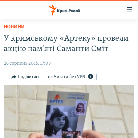
Доступність
посилання
Перейти
НОВИНИ
до
НОВИНИ
У кримському «Артеку» провели
основного
ВОДА.КРИМ
матеріалу
акцію пам'яті Саманти Сміт
ВІДЕО ТА ФОТО
Перейти
до
26 серпень 2015, 17:03
ПОЛІТИКА
основної
БЛОГИ
Поділитись
Читати без VPN
навігації
Перейти
ПОГЛЯД
до
ІНТЕРВ'Ю
пошуку
ВСЕ ЗА ДЕНЬ
СПЕЦПРОЕКТИ
ЯК ОБІЙТИ БЛОКУВАННЯ
ДЕПОРТАЦІЯ