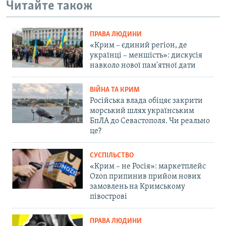
Читайте також
ПРАВА ЛЮДИНИ
«Крим – єдиний регіон, де
українці – меншість»: дискусія
навколо нової пам'ятної дати
ВІЙНА ТА КРИМ
Російська влада обіцяє закрити
морський шлях українським
БпЛА до Севастополя. Чи реально
це?
СУСПІЛЬСТВО
«Крим – не Росія»: маркетплейс
Ozon припинив прийом нових
замовлень на Кримському
півострові
ПРАВА ЛЮДИНИ