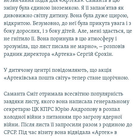
незвичайна подія для «Артека». Саманта в цю
зміну була єдиною іноземкою. Я її запам'ятав як
дивовижно світлу дитину. Вона була дуже щирою,
відкритою. Безумовно, до неї була прикута увага і з
боку дорослих, і з боку дітей. Але, мені здається, це
не гнітило її. Вона поринула в цю атмосферу і
–
зрозуміла, що лист писала не марно»,
розповів
радник директора «Артека» Сергій Єрохін.
У дитячому центрі повідомляють, що акція
«Артеківська пошта світу» тепер стане щорічною.
Саманта Сміт отримала всесвітню популярність
завдяки листу, якого вона написала генеральному
секретарю ЦК КПРС Юрію Андропову в розпал
холодної війни з питанням про загрозу ядерної
війни. Після листа її запросили разом з родиною до
СРСР. Під час візиту вона відвідала «Артек» в