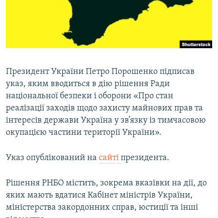
ВІДЕОУРОКИ «ELIFBE»
Русский
СВІДЧЕННЯ ОКУПАЦІЇ
Qırımtatar
УКРАЇНСЬКА ПРОБЛЕМА КРИМУ
ДОЛУЧАЙСЯ!
ІНФОГРАФІКА
Президент України Петро Порошенко підписав
указ, яким вводиться в дію рішення Ради
національної безпеки і оборони «Про стан
Усі сайти RFE/RL
реалізації заходів щодо захисту майнових прав та
інтересів держави Україна у зв’язку із тимчасовою
окупацією частини території України».
Указ опублікований на
сайті
президента.
Рішення РНБО містить, зокрема вказівки на дії, до
яких мають вдатися Кабінет міністрів України,
міністерства закордонних справ, юстиції та інші