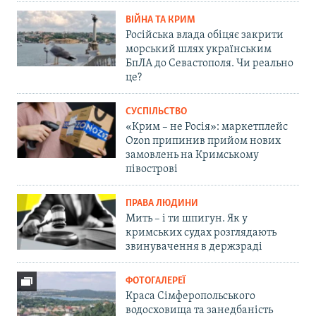
ВІЙНА ТА КРИМ
Російська влада обіцяє закрити
морський шлях українським
БпЛА до Севастополя. Чи реально
це?
СУСПІЛЬСТВО
«Крим – не Росія»: маркетплейс
Ozon припинив прийом нових
замовлень на Кримському
півострові
ПРАВА ЛЮДИНИ
Мить – і ти шпигун. Як у
кримських судах розглядають
звинувачення в держзраді
ФОТОГАЛЕРЕЇ
Краса Сімферопольського
водосховища та занедбаність