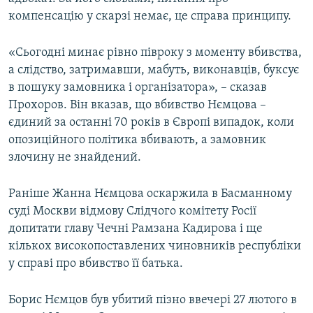
компенсацію у скарзі немає, це справа принципу.
«Сьогодні минає рівно півроку з моменту вбивства,
а слідство, затримавши, мабуть, виконавців, буксує
в пошуку замовника і організатора», – сказав
Прохоров. Він вказав, що вбивство Нємцова –
єдиний за останні 70 років в Європі випадок, коли
опозиційного політика вбивають, а замовник
злочину не знайдений.
Раніше Жанна Нємцова оскаржила в Басманному
суді Москви відмову Слідчого комітету Росії
допитати главу Чечні Рамзана Кадирова і ще
кількох високопоставлених чиновників республіки
у справі про вбивство її батька.
Борис Нємцов був убитий пізно ввечері 27 лютого в