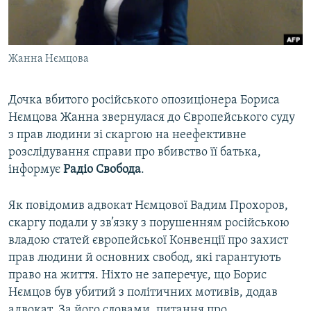
ВІДЕОУРОКИ «ELIFBE»
Русский
СВІДЧЕННЯ ОКУПАЦІЇ
Qırımtatar
Жанна Нємцова
УКРАЇНСЬКА ПРОБЛЕМА КРИМУ
ДОЛУЧАЙСЯ!
ІНФОГРАФІКА
Дочка вбитого російського опозиціонера Бориса
Нємцова Жанна звернулася до Європейського суду
з прав людини зі скаргою на неефективне
Усі сайти RFE/RL
розслідування справи про вбивство її батька,
інформує
Радіо Свобода
.
Як повідомив адвокат Нємцової Вадим Прохоров,
скаргу подали у зв’язку з порушенням російською
владою статей європейської Конвенції про захист
прав людини й основних свобод, які гарантують
право на життя. Ніхто не заперечує, що Борис
Нємцов був убитий з політичних мотивів, додав
адвокат. За його словами, питання про