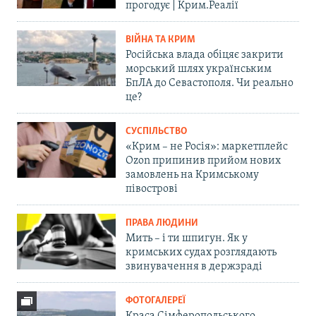
прогодує | Крим.Реалії
ВІЙНА ТА КРИМ
Російська влада обіцяє закрити
морський шлях українським
БпЛА до Севастополя. Чи реально
це?
СУСПІЛЬСТВО
«Крим – не Росія»: маркетплейс
Ozon припинив прийом нових
замовлень на Кримському
півострові
ПРАВА ЛЮДИНИ
Мить – і ти шпигун. Як у
кримських судах розглядають
звинувачення в держзраді
ФОТОГАЛЕРЕЇ