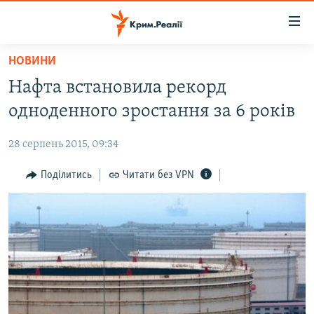
Доступність
посилання
Перейти
НОВИНИ
до
НОВИНИ
Нафта встановила рекорд
основного
ВОДА.КРИМ
матеріалу
одноденного зростання за 6 років
ВІДЕО ТА ФОТО
Перейти
до
28 серпень 2015, 09:34
ПОЛІТИКА
основної
БЛОГИ
Поділитись
Читати без VPN
навігації
Перейти
ПОГЛЯД
до
ІНТЕРВ'Ю
пошуку
ВСЕ ЗА ДЕНЬ
СПЕЦПРОЕКТИ
ЯК ОБІЙТИ БЛОКУВАННЯ
ДЕПОРТАЦІЯ