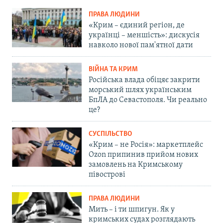
ПРАВА ЛЮДИНИ
«Крим – єдиний регіон, де
українці – меншість»: дискусія
навколо нової пам'ятної дати
ВІЙНА ТА КРИМ
Російська влада обіцяє закрити
морський шлях українським
БпЛА до Севастополя. Чи реально
це?
СУСПІЛЬСТВО
«Крим – не Росія»: маркетплейс
Ozon припинив прийом нових
замовлень на Кримському
півострові
ПРАВА ЛЮДИНИ
Мить – і ти шпигун. Як у
кримських судах розглядають