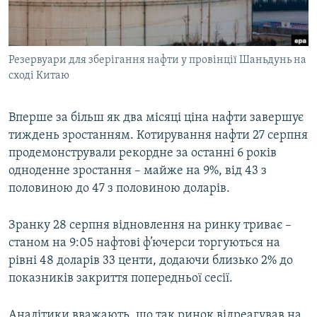
ВІДЕОУРОКИ «ELIFBE»
Русский
СВІДЧЕННЯ ОКУПАЦІЇ
Qırımtatar
Резервуари для зберігання нафти у провінції Шаньдунь на
УКРАЇНСЬКА ПРОБЛЕМА КРИМУ
сході Китаю
ДОЛУЧАЙСЯ!
ІНФОГРАФІКА
Вперше за більш як два місяці ціна нафти завершує
тиждень зростанням. Котирування нафти 27 серпня
продемонстрували рекордне за останні 6 років
Усі сайти RFE/RL
одноденне зростання – майже на 9%, від 43 з
половиною до 47 з половиною доларів.
Зранку 28 серпня відновлення на ринку триває –
станом на 9:05 нафтові ф’ючерси торгуються на
рівні 48 доларів 33 центи, додаючи близько 2% до
показників закриття попередньої сесії.
Аналітики вважають, що так ринок відреагував на