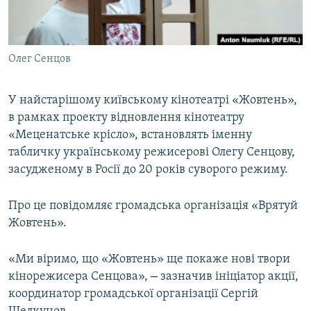
ВІДЕОУРОКИ «ELIFBE»
Русский
СВІДЧЕННЯ ОКУПАЦІЇ
Qırımtatar
Олег Сенцов
УКРАЇНСЬКА ПРОБЛЕМА КРИМУ
ДОЛУЧАЙСЯ!
ІНФОГРАФІКА
У найстарішому київському кінотеатрі «Жовтень»,
в рамках проекту відновлення кінотеатру
«Меценатське крісло», встановлять іменну
Усі сайти RFE/RL
табличку українському режисерові Олегу Сенцову,
засудженому в Росії до 20 років суворого режиму.
Про це повідомляє громадська організація «Врятуй
Жовтень».
«Ми віримо, що «Жовтень» ще покаже нові твори
–
кінорежисера Сенцова»,
зазначив ініціатор акції,
координатор громадської організації Сергій