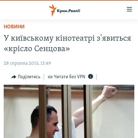
Доступність
посилання
Перейти
НОВИНИ
до
НОВИНИ
У київському кінотеатрі з'явиться
основного
ВОДА.КРИМ
матеріалу
«крісло Сенцова»
ВІДЕО ТА ФОТО
Перейти
до
28 серпень 2015, 13:49
ПОЛІТИКА
основної
БЛОГИ
Поділитись
Читати без VPN
навігації
Перейти
ПОГЛЯД
до
ІНТЕРВ'Ю
пошуку
ВСЕ ЗА ДЕНЬ
СПЕЦПРОЕКТИ
ЯК ОБІЙТИ БЛОКУВАННЯ
ДЕПОРТАЦІЯ