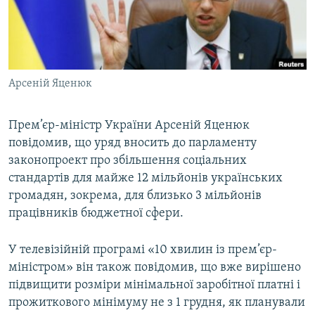
ВІДЕОУРОКИ «ELIFBE»
Русский
СВІДЧЕННЯ ОКУПАЦІЇ
Qırımtatar
УКРАЇНСЬКА ПРОБЛЕМА КРИМУ
Арсеній Яценюк
ДОЛУЧАЙСЯ!
ІНФОГРАФІКА
Прем’єр-міністр України Арсеній Яценюк
повідомив, що уряд вносить до парламенту
Усі сайти RFE/RL
законопроект про збільшення соціальних
стандартів для майже 12 мільйонів українських
громадян, зокрема, для близько 3 мільйонів
працівників бюджетної сфери.
У телевізійній програмі «10 хвилин із прем’єр-
міністром» він також повідомив, що вже вирішено
підвищити розміри мінімальної заробітної платні і
прожиткового мінімуму не з 1 грудня, як планували