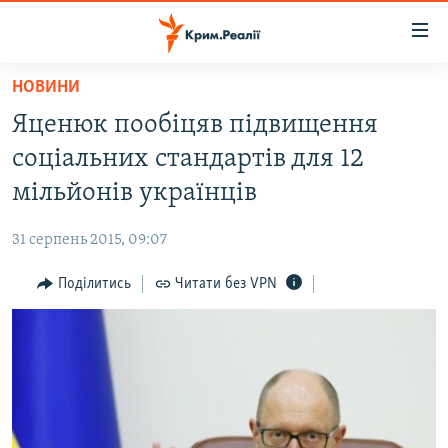
Доступність
посилання
Перейти
НОВИНИ
до
НОВИНИ
Яценюк пообіцяв підвищення
основного
ВОДА.КРИМ
матеріалу
соціальних стандартів для 12
ВІДЕО ТА ФОТО
Перейти
мільйонів українців
до
ПОЛІТИКА
основної
31 серпень 2015, 09:07
БЛОГИ
навігації
Перейти
Поділитись
Читати без VPN
ПОГЛЯД
до
ІНТЕРВ'Ю
пошуку
ВСЕ ЗА ДЕНЬ
СПЕЦПРОЕКТИ
ЯК ОБІЙТИ БЛОКУВАННЯ
ДЕПОРТАЦІЯ