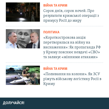
ВІЙНА ТА КРИМ
Сорок днів, сорок ночей. Про
результати кримської операції з
примусу Росії до миру
ПОЛІТИКА
«Короткострокова акція
перетворилася на війну на
виснаження»: Як пропаганда РФ
у Криму пояснює невдачі «СВО»
та залякує «мінними атаками»
ВІЙНА ТА КРИМ
«Полювання на колони». Як ЗСУ
ріжуть військову логістику Росії в
Криму
ДОЛУЧАЙСЯ!