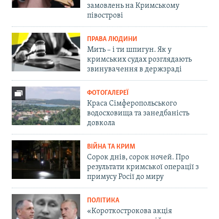
замовлень на Кримському
півострові
ПРАВА ЛЮДИНИ
Мить – і ти шпигун. Як у
кримських судах розглядають
звинувачення в держзраді
ФОТОГАЛЕРЕЇ
Краса Сімферопольського
водосховища та занедбаність
довкола
ВІЙНА ТА КРИМ
Сорок днів, сорок ночей. Про
результати кримської операції з
примусу Росії до миру
ПОЛІТИКА
«Короткострокова акція