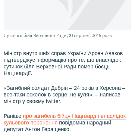
ВІДЕОУРОКИ «ELIFBE»
Русский
СВІДЧЕННЯ ОКУПАЦІЇ
Qırımtatar
УКРАЇНСЬКА ПРОБЛЕМА КРИМУ
Сутички біля Верховної Ради, 31 серпня, 2015 року
ДОЛУЧАЙСЯ!
ІНФОГРАФІКА
Міністр внутрішніх справ України Арсен Аваков
підтверджує інформацію про те, що внаслідок
Усі сайти RFE/RL
сутичок біля Верховної Ради помер боєць
Нацгвардії.
«Загиблий солдат Дебрін – 24 років з Херсона –
все-таки осколок в серце, не куля», – написав
міністр у своєму twitter.
Раніше
про загибель бійця Нацгвардії внаслідок
кульового поранення
повідомив народний
депутат Антон Геращенко.