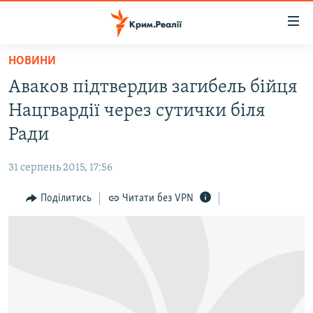
Доступність
посилання
Перейти
НОВИНИ
до
НОВИНИ
Аваков підтвердив загибель бійця
основного
ВОДА.КРИМ
матеріалу
Нацгвардії через сутички біля
ВІДЕО ТА ФОТО
Перейти
Ради
до
ПОЛІТИКА
основної
31 серпень 2015, 17:56
БЛОГИ
навігації
Перейти
Поділитись
Читати без VPN
ПОГЛЯД
до
ІНТЕРВ'Ю
пошуку
ВСЕ ЗА ДЕНЬ
СПЕЦПРОЕКТИ
ЯК ОБІЙТИ БЛОКУВАННЯ
ДЕПОРТАЦІЯ