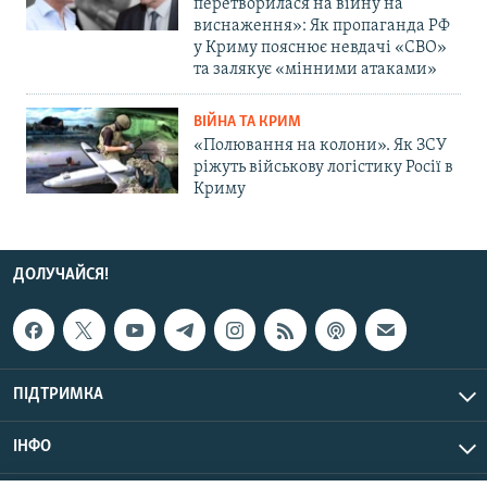
перетворилася на війну на
виснаження»: Як пропаганда РФ
у Криму пояснює невдачі «СВО»
та залякує «мінними атаками»
ВІЙНА ТА КРИМ
«Полювання на колони». Як ЗСУ
ріжуть військову логістику Росії в
Криму
ДОЛУЧАЙСЯ!
ПІДТРИМКА
ІНФО