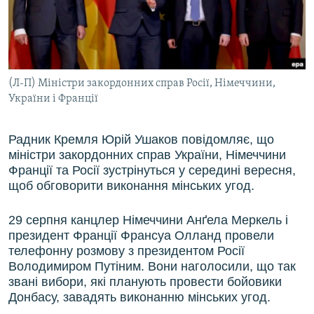
ВІДЕОУРОКИ «ELIFBE»
Русский
СВІДЧЕННЯ ОКУПАЦІЇ
Qırımtatar
УКРАЇНСЬКА ПРОБЛЕМА КРИМУ
(Л-П) Міністри закордонних справ Росії, Німеччини,
ДОЛУЧАЙСЯ!
ІНФОГРАФІКА
України і Франції
Радник Кремля Юрій Ушаков повідомляє, що
Усі сайти RFE/RL
міністри закордонних справ України, Німеччини
Франції та Росії зустрінуться у середині вересня,
щоб обговорити виконання мінських угод.
29 серпня канцлер Німеччини Анґела Меркель і
президент Франції Франсуа Олланд провели
телефонну розмову з президентом Росії
Володимиром Путіним. Вони наголосили, що так
звані вибори, які планують провести бойовики
Донбасу, завадять виконанню мінських угод.