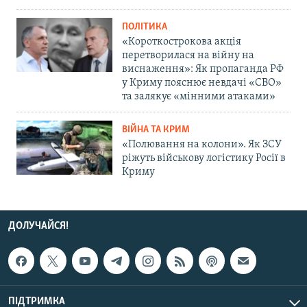
ПОЛІТИКА
«Короткострокова акція
перетворилася на війну на
виснаження»: Як пропаганда РФ
у Криму пояснює невдачі «СВО»
та залякує «мінними атаками»
ВІЙНА ТА КРИМ
«Полювання на колони». Як ЗСУ
ріжуть військову логістику Росії в
Криму
ДОЛУЧАЙСЯ!
ПІДТРИМКА