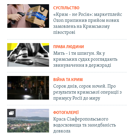
СУСПІЛЬСТВО
«Крим – не Росія»: маркетплейс
Ozon припинив прийом нових
замовлень на Кримському
півострові
ПРАВА ЛЮДИНИ
Мить – і ти шпигун. Як у
кримських судах розглядають
звинувачення в держзраді
ВІЙНА ТА КРИМ
Сорок днів, сорок ночей. Про
результати кримської операції з
примусу Росії до миру
ФОТОГАЛЕРЕЇ
Краса Сімферопольського
водосховища та занедбаність
довкола