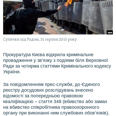
ВІДЕОУРОКИ «ELIFBE»
Русский
СВІДЧЕННЯ ОКУПАЦІЇ
Qırımtatar
УКРАЇНСЬКА ПРОБЛЕМА КРИМУ
ДОЛУЧАЙСЯ!
ІНФОГРАФІКА
Сутички під Радою, 31 серпня 2015 року
Прокуратура Києва відкрила кримінальне
Усі сайти RFE/RL
провадження у зв’язку з подіями біля Верховної
Ради за чотирма статтями Кримінального кодексу
України.
За повідомленням прес-служби, до Єдиного
реєстру досудових розслідувань внесено
відомості за попередньою правовою
кваліфікацією – стаття 348 (вбивство або замах
на вбивство співробітника правоохоронного
органу при виконанні ним службових обов’язків),