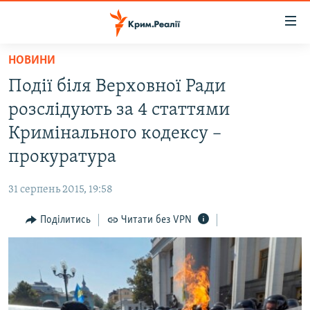
Доступність
посилання
Перейти
НОВИНИ
до
НОВИНИ
Події біля Верховної Ради
основного
ВОДА.КРИМ
матеріалу
розслідують за 4 статтями
ВІДЕО ТА ФОТО
Перейти
Кримінального кодексу –
до
ПОЛІТИКА
прокуратура
основної
БЛОГИ
навігації
31 серпень 2015, 19:58
Перейти
ПОГЛЯД
до
Поділитись
Читати без VPN
ІНТЕРВ'Ю
пошуку
ВСЕ ЗА ДЕНЬ
СПЕЦПРОЕКТИ
ЯК ОБІЙТИ БЛОКУВАННЯ
ДЕПОРТАЦІЯ