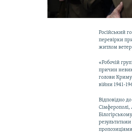
Російський го
перевірки пр
житлом ветер
«Робочій груп
причин невик
голови Криму 
війни 1941-19
Відповідно д
Сімферополі, А
Білогірськом
результатами 
пропозиціями