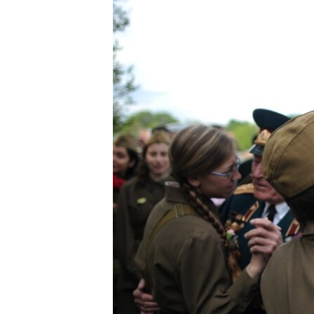
ВІДЕОУРОКИ «ELIFBE»
СВІДЧЕННЯ ОКУПАЦІЇ
УКРАЇНСЬКА ПРОБЛЕМА КРИМУ
ІНФОГРАФІКА