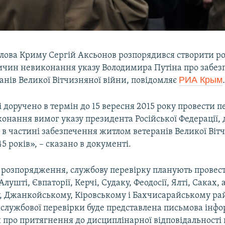
лова Криму Сергій Аксьонов розпорядився створити ро
ичин невиконання указу Володимира Путіна про забез
РИА Крым
анів Великої Вітчизняної війни, повідомляє
і доручено в термін до 15 вересня 2015 року провести п
онання вимог указу президента Російської Федерації,
в частині забезпечення житлом ветеранів Великої Віт
45 років», – сказано в документі.
о розпорядження, службову перевірку планують провест
лушті, Євпаторії, Керчі, Судаку, Феодосії, Ялті, Саках,
у, Джанкойському, Кіровському і Бахчисарайському ра
службової перевірки буде представлена письмова інфо
 про притягнення до дисциплінарної відповідальності