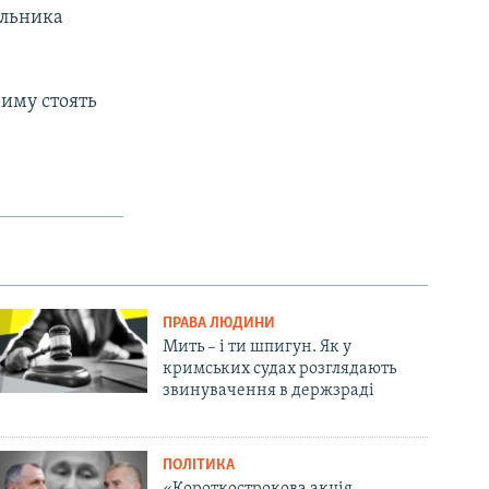
альника
риму стоять
ПРАВА ЛЮДИНИ
Мить – і ти шпигун. Як у
кримських судах розглядають
звинувачення в держзраді
ПОЛІТИКА
«Короткострокова акція