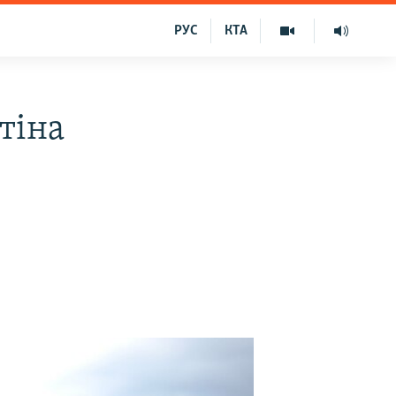
РУС
КТА
тіна