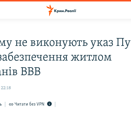
му не виконують указ Пу
забезпечення житлом
анів ВВВ
 22:18
ь
Читати без VPN