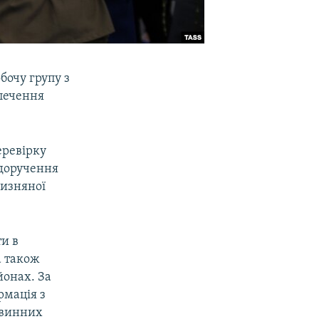
бочу групу з
печення
.
еревірку
 доручення
чизняної
и в
 а також
йонах. За
рмація з
 винних