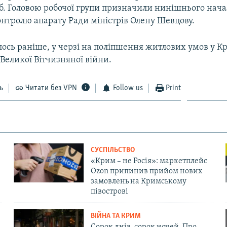
іб. Головою робочої групи призначили нинішнього нач
онтролю апарату Ради міністрів Олену Шевцову.
ось раніше, у черзі на поліпшення житлових умов у К
 Великої Вітчизняної війни.
ь
Читати без VPN
Follow us
Print
СУСПІЛЬСТВО
«Крим – не Росія»: маркетплейс
Ozon припинив прийом нових
замовлень на Кримському
півострові
ВІЙНА ТА КРИМ
Сорок днів, сорок ночей. Про