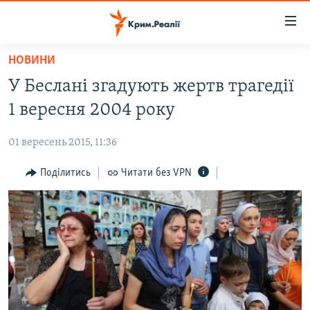
Доступність
посилання
Перейти
НОВИНИ
до
НОВИНИ
У Беслані згадують жертв трагедії
основного
ВОДА.КРИМ
матеріалу
1 вересня 2004 року
ВІДЕО ТА ФОТО
Перейти
до
01 вересень 2015, 11:36
ПОЛІТИКА
основної
БЛОГИ
Поділитись
Читати без VPN
навігації
Перейти
ПОГЛЯД
до
ІНТЕРВ'Ю
пошуку
ВСЕ ЗА ДЕНЬ
СПЕЦПРОЕКТИ
ЯК ОБІЙТИ БЛОКУВАННЯ
ДЕПОРТАЦІЯ