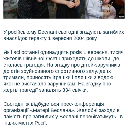
ВІДЕОУРОКИ «ELIFBE»
Русский
СВІДЧЕННЯ ОКУПАЦІЇ
Qırımtatar
УКРАЇНСЬКА ПРОБЛЕМА КРИМУ
У російському Беслані сьогодні згадують загиблих
ДОЛУЧАЙСЯ!
ІНФОГРАФІКА
внаслідок теракту 1 вересня 2004 року.
Як і всі останні одинадцять років 1 вересня, тисячі
жителів Північної Осетії приходять до школи, де
Усі сайти RFE/RL
сталась трагедія. На згадку про дітей-заручників
до стін зруйнованого спортивного залу, де їх
тримали, приносять іграшки і пляшки з водою,
якої не вистачало заручникам. На згадку про
жертв трагедії запалять 334 свічки.
Сьогодні ж відбудеться прес-конференція
організації «Матері Беслана». Жалобні заходи в
пам’ять про загиблих у Беслані перебігатимуть і в
інших містах Росії.