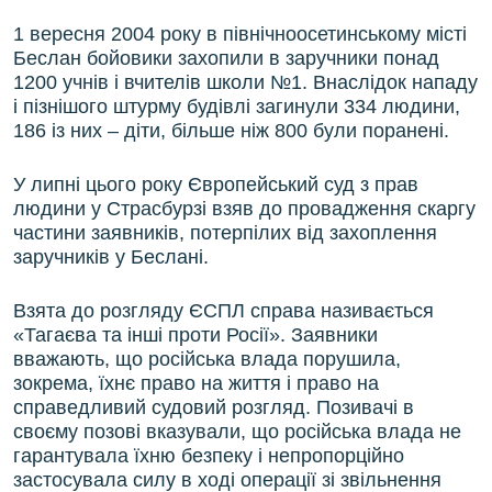
1 вересня 2004 року в північноосетинському місті
Беслан бойовики захопили в заручники понад
1200 учнів і вчителів школи №1. Внаслідок нападу
і пізнішого штурму будівлі загинули 334 людини,
186 із них – діти, більше ніж 800 були поранені.
У липні цього року Європейський суд з прав
людини у Страсбурзі взяв до провадження скаргу
частини заявників, потерпілих від захоплення
заручників у Беслані.
Взята до розгляду ЄСПЛ справа називається
«Тагаєва та інші проти Росії». Заявники
вважають, що російська влада порушила,
зокрема, їхнє право на життя і право на
справедливий судовий розгляд. Позивачі в
своєму позові вказували, що російська влада не
гарантувала їхню безпеку і непропорційно
застосувала силу в ході операції зі звільнення