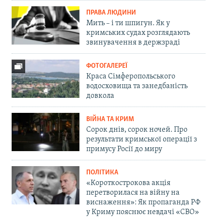
ПРАВА ЛЮДИНИ
Мить – і ти шпигун. Як у
кримських судах розглядають
звинувачення в держзраді
ФОТОГАЛЕРЕЇ
Краса Сімферопольського
водосховища та занедбаність
довкола
ВІЙНА ТА КРИМ
Сорок днів, сорок ночей. Про
результати кримської операції з
примусу Росії до миру
ПОЛІТИКА
«Короткострокова акція
перетворилася на війну на
виснаження»: Як пропаганда РФ
у Криму пояснює невдачі «СВО»