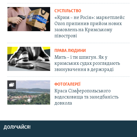
СУСПІЛЬСТВО
«Крим – не Росія»: маркетплейс
Ozon припинив прийом нових
замовлень на Кримському
півострові
ПРАВА ЛЮДИНИ
Мить – і ти шпигун. Як у
кримських судах розглядають
звинувачення в держзраді
ФОТОГАЛЕРЕЇ
Краса Сімферопольського
водосховища та занедбаність
довкола
ДОЛУЧАЙСЯ!