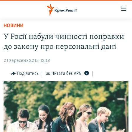
Доступність
посилання
Перейти
НОВИНИ
до
НОВИНИ
У Росії набули чинності поправки
основного
ВОДА.КРИМ
матеріалу
до закону про персональні дані
ВІДЕО ТА ФОТО
Перейти
до
01 вересень 2015, 12:18
ПОЛІТИКА
основної
БЛОГИ
Поділитись
Читати без VPN
навігації
Перейти
ПОГЛЯД
до
ІНТЕРВ'Ю
пошуку
ВСЕ ЗА ДЕНЬ
СПЕЦПРОЕКТИ
ЯК ОБІЙТИ БЛОКУВАННЯ
ДЕПОРТАЦІЯ