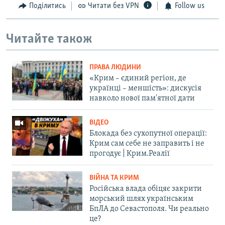
Поділитись
Читати без VPN
Follow us
Читайте також
ПРАВА ЛЮДИНИ
«Крим – єдиний регіон, де
українці – меншість»: дискусія
навколо нової пам'ятної дати
ВІДЕО
Блокада без сухопутної операції:
Крим сам себе не заправить і не
прогодує | Крим.Реалії
ВІЙНА ТА КРИМ
Російська влада обіцяє закрити
морський шлях українським
БпЛА до Севастополя. Чи реально
це?