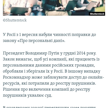
ВІДЕОУРОКИ «ELIFBE»
Русский
СВІДЧЕННЯ ОКУПАЦІЇ
Qırımtatar
©Shutterstock
УКРАЇНСЬКА ПРОБЛЕМА КРИМУ
ДОЛУЧАЙСЯ!
ІНФОГРАФІКА
У Росії з 1 вересня набули чинності поправки до
закону «Про персональні дані».
Усі сайти RFE/RL
Президент Володимир Путін у грудні 2014 року.
Закон вимагає, щоб усі компанії, які працюють із
персональними даними російських громадян,
обробляли і зберігали їх у Росії. В іншому випадку
Роскомнадзор може заблокувати доступ до онлайн-
ресурсів, які потрапили до реєстру порушників.
Рішення про включення компанії до реєстру
порушників ухвалює суд.