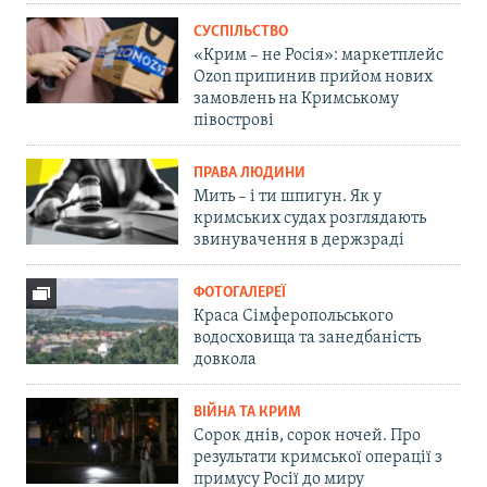
СУСПІЛЬСТВО
«Крим – не Росія»: маркетплейс
Ozon припинив прийом нових
замовлень на Кримському
півострові
ПРАВА ЛЮДИНИ
Мить – і ти шпигун. Як у
кримських судах розглядають
звинувачення в держзраді
ФОТОГАЛЕРЕЇ
Краса Сімферопольського
водосховища та занедбаність
довкола
ВІЙНА ТА КРИМ
Сорок днів, сорок ночей. Про
результати кримської операції з
примусу Росії до миру