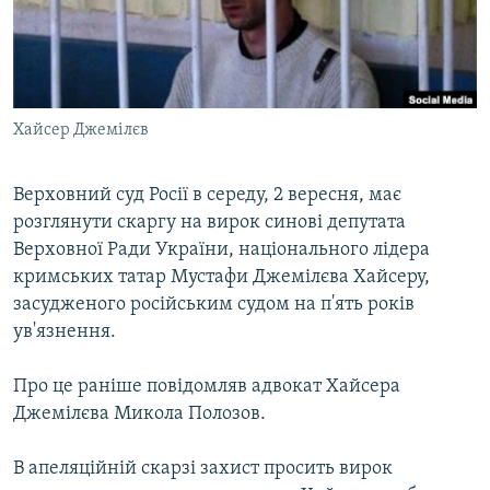
ВІДЕОУРОКИ «ELIFBE»
Русский
СВІДЧЕННЯ ОКУПАЦІЇ
Qırımtatar
УКРАЇНСЬКА ПРОБЛЕМА КРИМУ
Хайсер Джемілєв
ДОЛУЧАЙСЯ!
ІНФОГРАФІКА
Верховний суд Росії в середу, 2 вересня, має
розглянути скаргу на вирок синові депутата
Усі сайти RFE/RL
Верховної Ради України, національного лідера
кримських татар Мустафи Джемілєва Хайсеру,
засудженого російським судом на п'ять років
ув'язнення.
Про це раніше повідомляв адвокат Хайсера
Джемілєва Микола Полозов.
В апеляційній скарзі захист просить вирок