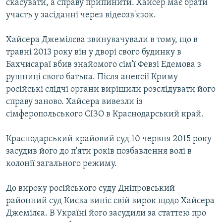
скасувати, а справу припинити. Хайсер має брати
участь у засіданні через відеозв'язок.
Хайсера Джемілєва звинувачували в тому, що в
травні 2013 року він у дворі свого будинку в
Бахчисараї вбив знайомого сім'ї Февзі Едемова з
рушниці свого батька. Після анексії Криму
російські слідчі органи вирішили розслідувати його
справу заново. Хайсера вивезли із
сімферопольського СІЗО в Краснодарський край.
Краснодарський крайовий суд 10 червня 2015 року
засудив його до п'яти років позбавлення волі в
колонії загального режиму.
До вироку російського суду Дніпровський
районний суд Києва виніс свій вирок щодо Хайсера
Джемілєа. В Україні його засудили за статтею про