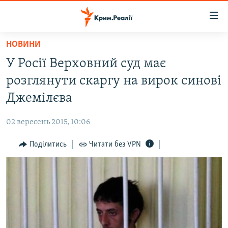
Доступність
посилання
Перейти
НОВИНИ
до
НОВИНИ
У Росії Верховний суд має
основного
ВОДА.КРИМ
матеріалу
розглянути скаргу на вирок синові
ВІДЕО ТА ФОТО
Перейти
Джемілєва
до
ПОЛІТИКА
основної
02 вересень 2015, 10:06
БЛОГИ
навігації
Перейти
Поділитись
Читати без VPN
ПОГЛЯД
до
ІНТЕРВ'Ю
пошуку
ВСЕ ЗА ДЕНЬ
СПЕЦПРОЕКТИ
ЯК ОБІЙТИ БЛОКУВАННЯ
ДЕПОРТАЦІЯ