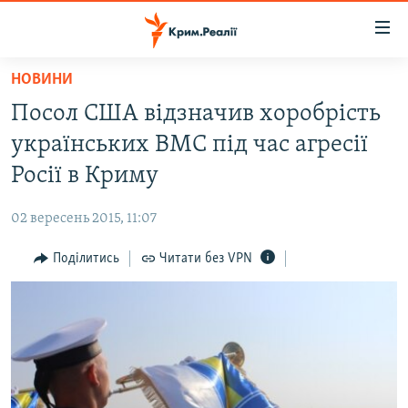
Доступність
посилання
Перейти
НОВИНИ
до
НОВИНИ
Посол США відзначив хоробрість
основного
ВОДА.КРИМ
матеріалу
українських ВМС під час агресії
ВІДЕО ТА ФОТО
Перейти
Росії в Криму
до
ПОЛІТИКА
основної
02 вересень 2015, 11:07
БЛОГИ
навігації
Перейти
Поділитись
Читати без VPN
ПОГЛЯД
до
ІНТЕРВ'Ю
пошуку
ВСЕ ЗА ДЕНЬ
СПЕЦПРОЕКТИ
ЯК ОБІЙТИ БЛОКУВАННЯ
ДЕПОРТАЦІЯ