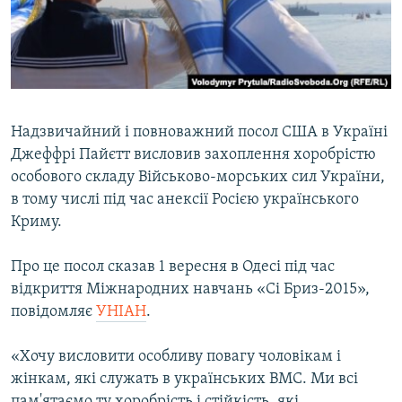
ВІДЕОУРОКИ «ELIFBE»
Русский
СВІДЧЕННЯ ОКУПАЦІЇ
Qırımtatar
УКРАЇНСЬКА ПРОБЛЕМА КРИМУ
ДОЛУЧАЙСЯ!
ІНФОГРАФІКА
Надзвичайний і повноважний посол США в Україні
Джеффрі Пайєтт висловив захоплення хоробрістю
особового складу Військово-морських сил України,
Усі сайти RFE/RL
в тому числі під час анексії Росією українського
Криму.
Про це посол сказав 1 вересня в Одесі під час
відкриття Міжнародних навчань «Сі Бриз-2015»,
повідомляє
УНІАН
.
«Хочу висловити особливу повагу чоловікам і
жінкам, які служать в українських ВМС. Ми всі
пам'ятаємо ту хоробрість і стійкість, які