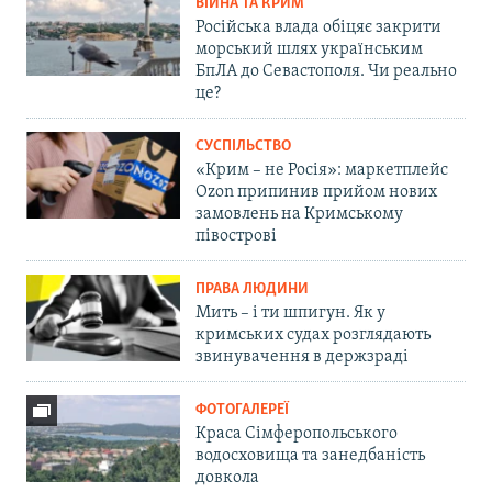
ВІЙНА ТА КРИМ
Російська влада обіцяє закрити
морський шлях українським
БпЛА до Севастополя. Чи реально
це?
СУСПІЛЬСТВО
«Крим – не Росія»: маркетплейс
Ozon припинив прийом нових
замовлень на Кримському
півострові
ПРАВА ЛЮДИНИ
Мить – і ти шпигун. Як у
кримських судах розглядають
звинувачення в держзраді
ФОТОГАЛЕРЕЇ
Краса Сімферопольського
водосховища та занедбаність
довкола