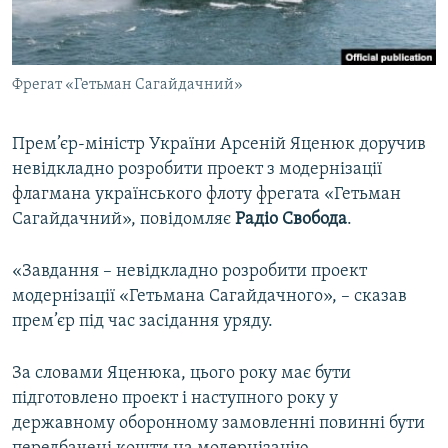
ВІДЕОУРОКИ «ELIFBE»
Русский
СВІДЧЕННЯ ОКУПАЦІЇ
Qırımtatar
Фрегат «Гетьман Сагайдачний»
УКРАЇНСЬКА ПРОБЛЕМА КРИМУ
ДОЛУЧАЙСЯ!
ІНФОГРАФІКА
Прем’єр-міністр України Арсеній Яценюк доручив
невідкладно розробити проект з модернізації
флагмана українського флоту фрегата «Гетьман
Усі сайти RFE/RL
Сагайдачний», повідомляє
Радіо Свобода
.
«Завдання – невідкладно розробити проект
модернізації «Гетьмана Сагайдачного», – сказав
прем’єр під час засідання уряду.
За словами Яценюка, цього року має бути
підготовлено проект і наступного року у
державному оборонному замовленні повинні бути