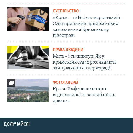
СУСПІЛЬСТВО
«Крим – не Росія»: маркетплейс
Ozon припинив прийом нових
замовлень на Кримському
півострові
ПРАВА ЛЮДИНИ
Мить – і ти шпигун. Як у
кримських судах розглядають
звинувачення в держзраді
ФОТОГАЛЕРЕЇ
Краса Сімферопольського
водосховища та занедбаність
довкола
ДОЛУЧАЙСЯ!