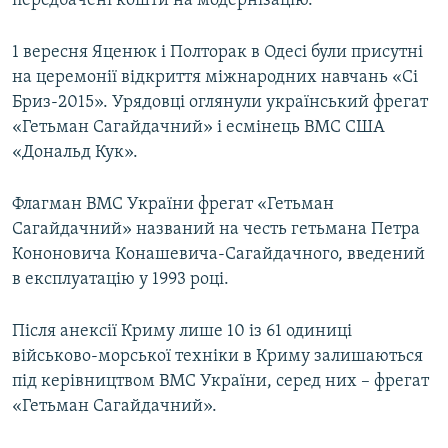
передбачені кошти на модернізацію.
1 вересня Яценюк і Полторак в Одесі були присутні
на церемонії відкриття міжнародних навчань «Сі
Бриз-2015». Урядовці оглянули український фрегат
«Гетьман Сагайдачний» і есмінець ВМС США
«Дональд Кук».
Флагман ВМС України фрегат «Гетьман
Сагайдачний» названий на честь гетьмана Петра
Кононовича Конашевича-Сагайдачного, введений
в експлуатацію у 1993 році.
Після анексії Криму лише 10 із 61 одиниці
військово-морської техніки в Криму залишаються
під керівництвом ВМС України, серед них – фрегат
«Гетьман Сагайдачний».